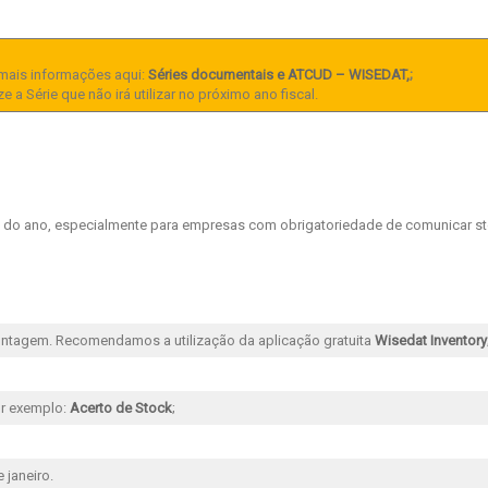
mais informações aqui:
Séries documentais e ATCUD – WISEDAT,
;
 a Série que não irá utilizar no próximo ano fiscal.
cio do ano, especialmente para empresas com obrigatoriedade de comunicar s
ontagem. Recomendamos a utilização da aplicação gratuita
Wisedat Inventory
r exemplo:
Acerto de Stock
;
 janeiro.