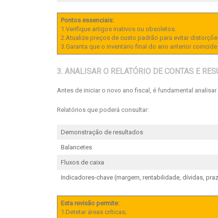
Pontos essenciais:
1.Verifique artigos inativos ou obsoletos.
2.Atualize preços de custo padrão para evitar distorçõ
3.Garanta que o inventário final do ano anterior coincide
3. ANALISAR O RELATÓRIO DE CONTAS E RE
Antes de iniciar o novo ano fiscal, é fundamental analisa
Relatórios que poderá consultar:
Demonstração de resultados
Balancetes
Fluxos de caixa
Indicadores-chave (margem, rentabilidade, dívidas, pr
Esta revisão permite:
1.Detetar áreas críticas;