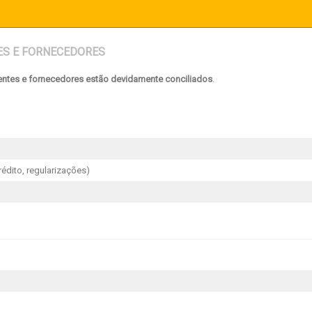
TES E FORNECEDORES
ientes e fornecedores estão devidamente conciliados
.
rédito, regularizações)