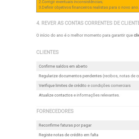
2.Corrigir eventuais inconsistências;
3.Definir objetivos financeiros realistas para o novo ano.
4. REVER AS CONTAS CORRENTES DE CLIEN
O início do ano é o melhor momento para garantir que
cl
CLIENTES
Confirme saldos em aberto
Regularize documentos pendentes
(recibos, notas de c
Verifique limites de crédito
e condições comerciais
Atualize contactos
e informações relevantes.
FORNECEDORES
Reconfirme faturas por pagar
Registe notas de crédito em falta