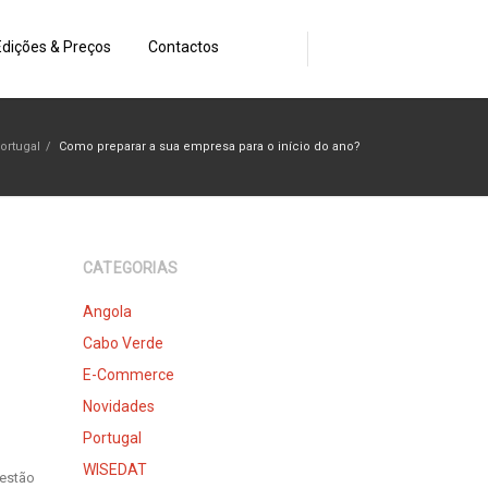
Edições & Preços
Contactos
ortugal
/
Como preparar a sua empresa para o início do ano?
CATEGORIAS
Angola
Cabo Verde
E-Commerce
Novidades
Portugal
WISEDAT
gestão