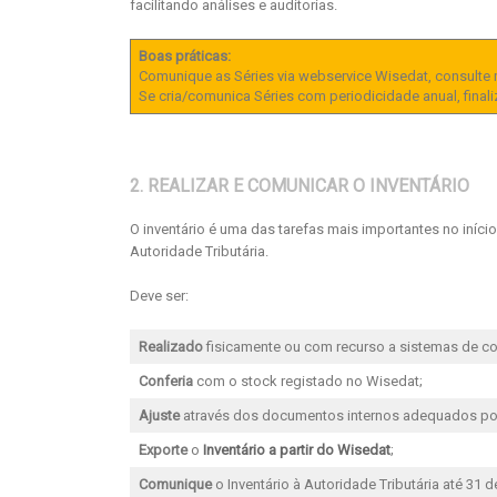
facilitando análises e auditorias.
Boas práticas:
Comunique as Séries via webservice Wisedat, consulte 
Se cria/comunica Séries com periodicidade anual, finalize
2. REALIZAR E COMUNICAR O INVENTÁRIO
O inventário é uma das tarefas mais importantes no iní
Autoridade Tributária.
Deve ser:
Realizado
fisicamente ou com recurso a sistemas de c
Conferia
com o stock registado no Wisedat;
Ajuste
através dos documentos internos adequados po
Exporte
o
Inventário a partir do Wisedat
;
Comunique
o Inventário à Autoridade Tributária até 31 de