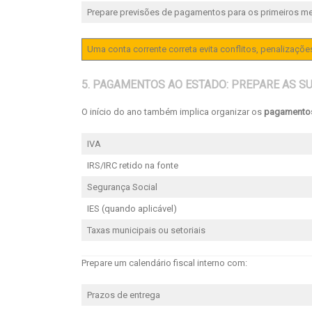
Prepare previsões de pagamentos para os primeiros m
Uma conta corrente correta evita conflitos, penalizaçõe
5. PAGAMENTOS AO ESTADO: PREPARE AS S
O início do ano também implica organizar os
pagamentos
IVA
IRS/IRC retido na fonte
Segurança Social
IES (quando aplicável)
Taxas municipais ou setoriais
Prepare um calendário fiscal interno com:
Prazos de entrega