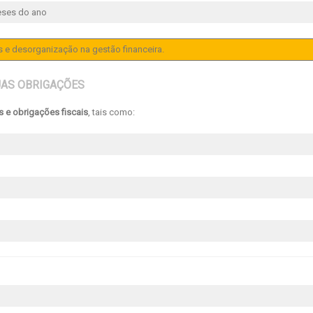
eses do ano
s e desorganização na gestão financeira.
UAS OBRIGAÇÕES
 e obrigações fiscais
, tais como: