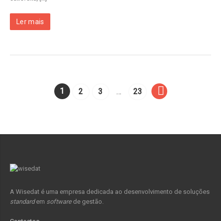
Ler mais
1
2
3
…
23
A Wisedat é uma empresa dedicada ao desenvolvimento de soluções
standard
em
software
de gestão.