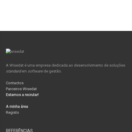
A Wisedat é uma empresa dedicada ao desenvolvimento de soluções
standard
em
software
de gestão.
Contactos
Parceiros Wisedat
Estamos a recrutar!
A minha área
Registo
REFERÊNCIAS