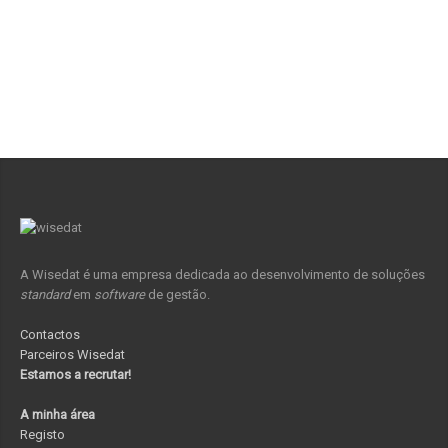
A Wisedat é uma empresa dedicada ao desenvolvimento de soluções
standard
em
software
de gestão.
Contactos
Parceiros Wisedat
Estamos a recrutar!
A minha área
Registo