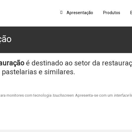
Apresentação
Produtos
ção
auração
é destinado ao setor da restaur
 pastelarias e similares.
ara monitores com tecnologia
touchscreen
. Apresenta-se com um
interface
l