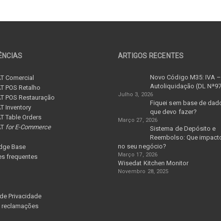
ÊNCIAS
ARTIGOS RECENTES
Novo Código M35: IVA 
T Comercial
Autoliquidação (DL Nª9
T POS Retalho
Julho 3, 2026
T POS Restauração
Fiquei sem base de dad
 Inventory
que devo fazer?
 Table Orders
Março 27, 2026
AT
for E-Commerce
Sistema de Depósito e
Reembolso: Que impacto
no seu negócio?
dge Base
Março 17, 2026
s frequentes
Wisedat Kitchen Monitor
Novembro 28, 2025
 de Privacidade
e reclamações