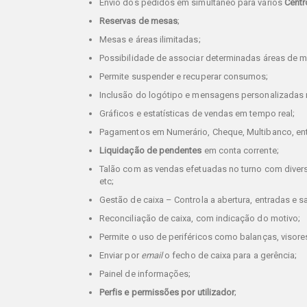
Envio dos pedidos em simultâneo para vários
Centr
Reservas de mesas
;
Mesas e áreas ilimitadas;
Possibilidade de associar determinadas áreas de 
Permite suspender e recuperar consumos;
Inclusão do logótipo e mensagens personalizadas 
Gráficos e estatísticas de vendas em tempo real;
Pagamentos em Numerário, Cheque, Multibanco, ent
Liquidação de pendentes
em conta corrente;
Talão com as vendas efetuadas no turno com diverso
etc;
Gestão de caixa – Controla a abertura, entradas e s
Reconciliação de caixa, com indicação do motivo;
Permite o uso de periféricos como balanças, visores
Enviar por
email
o fecho de caixa para a gerência;
Painel de informações;
Perfis e permissões por utilizador
;