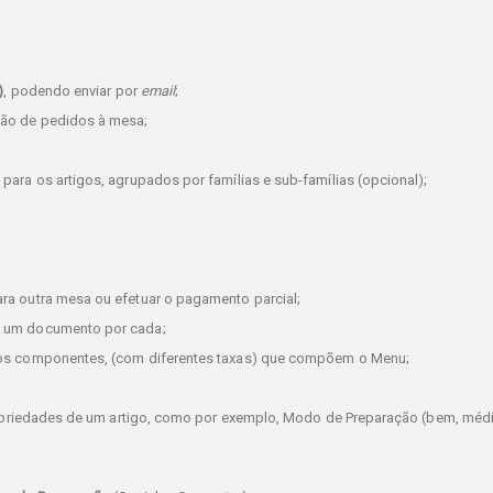
)
, podendo enviar por
email
;
tão de pedidos à mesa;
para os artigos, agrupados por famílias e sub-famílias (opcional);
ara outra mesa ou efetuar o pagamento parcial;
o um documento por cada;
rsos componentes, (com diferentes taxas) que compõem o Menu;
ropriedades de um artigo, como por exemplo, Modo de Preparação (bem, médi