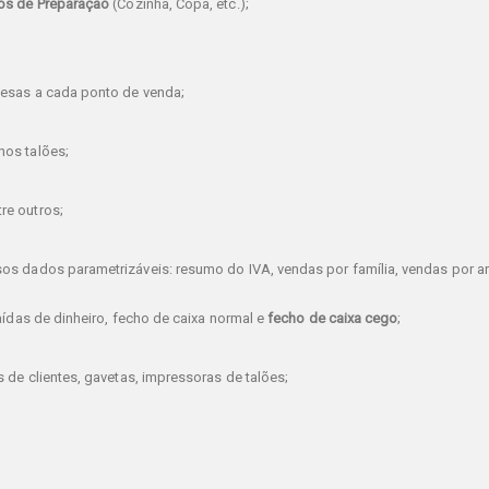
os de Preparação
(Cozinha, Copa, etc.);
mesas a cada ponto de venda;
nos talões;
re outros;
s dados parametrizáveis: resumo do IVA, vendas por família, vendas por art
aídas de dinheiro, fecho de caixa normal e
fecho de caixa cego
;
 de clientes, gavetas, impressoras de talões;