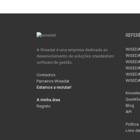
REFER
WISEDA
A Wisedat é uma empresa dedicada ao
WISEDA
desenvolvimento de soluções
standard
em
WISEDA
software
de gestão.
WISEDAT
WISEDAT
Contactos
WISED
Parceiros Wisedat
Estamos a recrutar!
Knowle
Questõe
A minha área
Blog
Registo
API
Política
Livro d