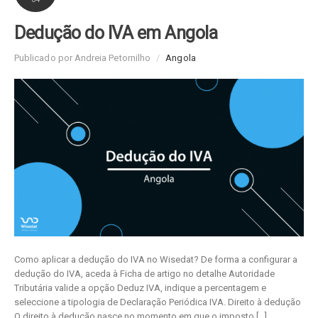
Dedução do IVA em Angola
Publicado por Andreia Petornilho
/
Angola
Como aplicar a dedução do IVA no Wisedat? De forma a configurar a
dedução do IVA, aceda à Ficha de artigo no detalhe Autoridade
Tributária valide a opção Deduz IVA, indique a percentagem e
seleccione a tipologia de Declaração Periódica IVA. Direito à dedução
O direito à dedução nasce no momento em que o imposto […]