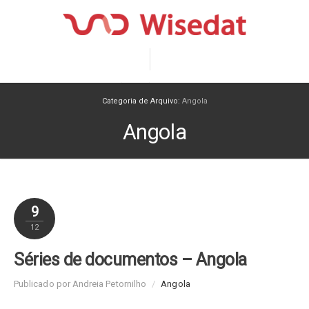
Categoria de Arquivo:
Angola
Angola
9
12
Séries de documentos – Angola
Publicado por Andreia Petornilho
/
Angola