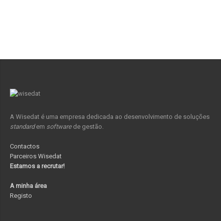
A Wisedat é uma empresa dedicada ao desenvolvimento de soluções
standard
em
software
de gestão.
Contactos
Parceiros Wisedat
Estamos a recrutar!
A minha área
Registo