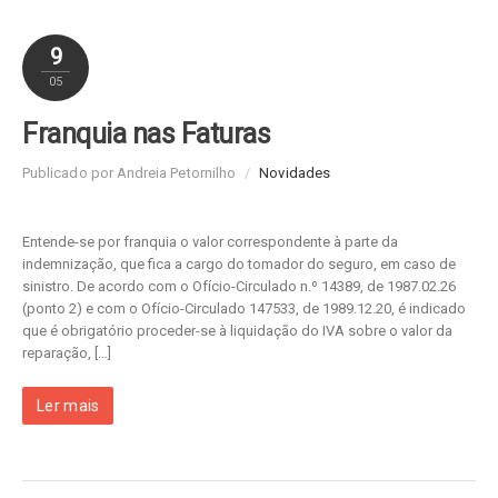
9
05
Franquia nas Faturas
Publicado por Andreia Petornilho
/
Novidades
Entende-se por franquia o valor correspondente à parte da
indemnização, que fica a cargo do tomador do seguro, em caso de
sinistro. De acordo com o Ofício-Circulado n.º 14389, de 1987.02.26
(ponto 2) e com o Ofício-Circulado 147533, de 1989.12.20, é indicado
que é obrigatório proceder-se à liquidação do IVA sobre o valor da
reparação, […]
Ler mais