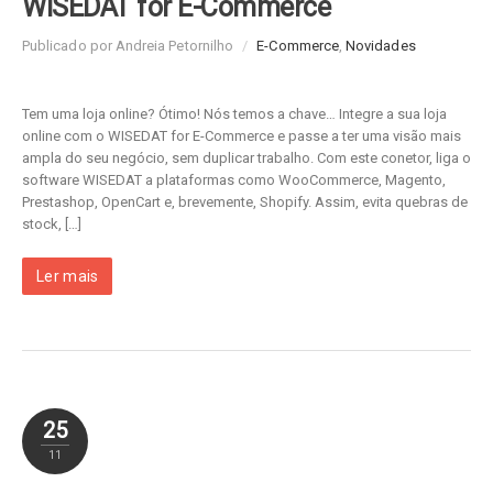
WISEDAT for E-Commerce
Publicado por Andreia Petornilho
/
E-Commerce
,
Novidades
Tem uma loja online? Ótimo! Nós temos a chave… Integre a sua loja
online com o WISEDAT for E-Commerce e passe a ter uma visão mais
ampla do seu negócio, sem duplicar trabalho. Com este conetor, liga o
software WISEDAT a plataformas como WooCommerce, Magento,
Prestashop, OpenCart e, brevemente, Shopify. Assim, evita quebras de
stock, […]
Ler mais
25
11