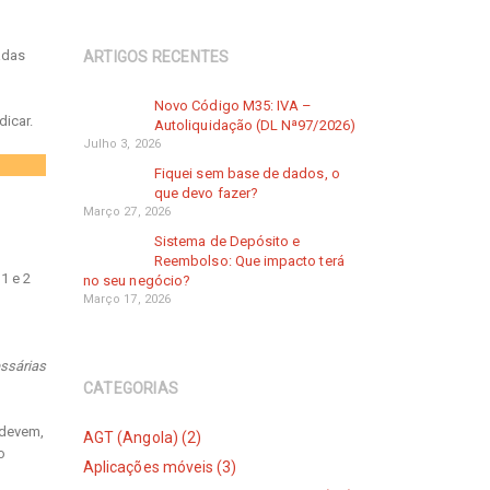
adas
ARTIGOS RECENTES
Novo Código M35: IVA –
dicar.
Autoliquidação (DL Nª97/2026)
Julho 3, 2026
Fiquei sem base de dados, o
que devo fazer?
Março 27, 2026
Sistema de Depósito e
Reembolso: Que impacto terá
1 e 2
no seu negócio?
Março 17, 2026
essárias
CATEGORIAS
 devem,
AGT (Angola) (2)
o
Aplicações móveis (3)