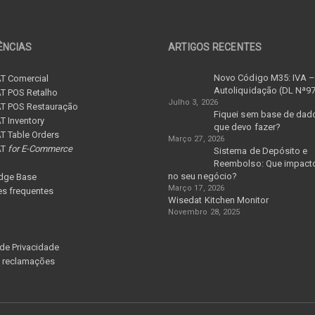
ÊNCIAS
ARTIGOS RECENTES
Novo Código M35: IVA 
T Comercial
Autoliquidação (DL Nª9
T POS Retalho
Julho 3, 2026
T POS Restauração
Fiquei sem base de dad
 Inventory
que devo fazer?
 Table Orders
Março 27, 2026
AT
for E-Commerce
Sistema de Depósito e
Reembolso: Que impacto
no seu negócio?
dge Base
Março 17, 2026
s frequentes
Wisedat Kitchen Monitor
Novembro 28, 2025
 de Privacidade
e reclamações