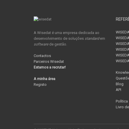
REFER
WISEDA
A Wisedat é uma empresa dedicada ao
WISEDA
desenvolvimento de soluções
standard
em
WISEDA
software
de gestão.
WISEDAT
WISEDAT
Contactos
WISED
Parceiros Wisedat
Estamos a recrutar!
Knowle
Questõe
A minha área
Blog
Registo
API
Política
Livro d