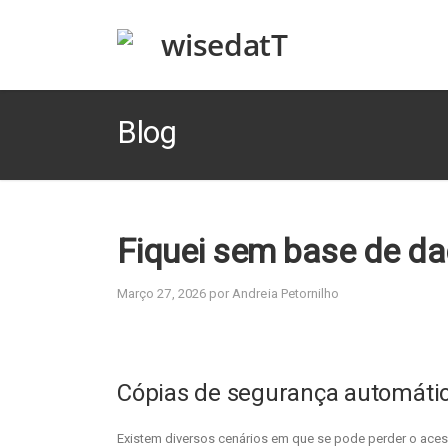
Blog
Fiquei sem base de da
Março 27, 2026 por Andreia Petornilho
Cópias de segurança automáti
Existem diversos cenários em que se pode perder o ace