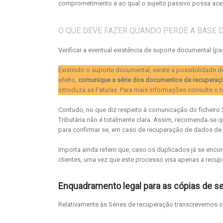
comprometimento e ao qual o sujeito passivo possa aced
O QUE DEVE FAZER QUANDO PERDE A BASE 
Verificar a eventual existência de suporte documental (pa
Existindo o suporte documental, existe a possibilidade 
efeito,
comunique a série dos documentos de recuperaç
introduza as Faturas. Para mais informações consulte o 
Contudo, no que diz respeito à comunicação do ficheiro 
Tributária não é totalmente clara. Assim, recomenda-se q
para confirmar se, em caso de recuperação de dados de f
Importa ainda referir que, caso os duplicados já se enc
clientes, uma vez que este processo visa apenas a recu
Enquadramento legal para as cópias de s
Relativamente às Séries de recuperação transcrevemos o d