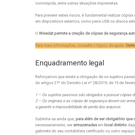
corrompida, entre outras situações imprevistas.
Para prevenir estes riscos, é fundamental realizar cóp
em dispositivos externos, como pens USB ou discos ext
O
Wisedat permite a criação de cópias de segurança au
Para mais informações, consulte o tópico de ajuda:
Como
Enquadramento legal
Reforçamos que existe a obrigação de os sujeitos pass
do artigos 27º do Decreto-Lei nº 28/2019, de 15 de fevere
1 – Os sujeitos passivos são obrigados a possuir cópias d
2 – Os originais e as cópias de segurança devem ser arm
a garantir a impossibilidade de perda dos arquivos.
Sublinha-se ainda que,
para além de ser obrigatório que
necessariamente, ser
armazenadas
em
local distinto
daqu
gabinete do seu contabilista certificado ou outro espaç