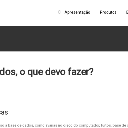
Apresentação
Produtos
dos, o que devo fazer?
cas
sso à base de dados, como avarias no disco do computador, furtos, base de