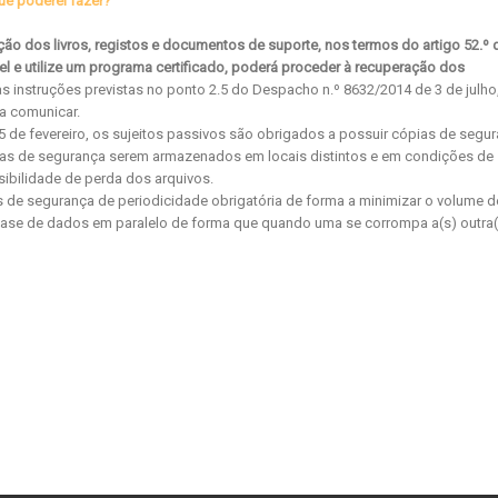
que poderei fazer?
ão dos livros, registos e documentos de suporte, nos termos do artigo 52.º 
 e utilize um programa certificado, poderá proceder à recuperação dos
as instruções previstas no ponto 2.5 do Despacho n.º 8632/2014 de 3 de julho
a comunicar.
15 de fevereiro, os sujeitos passivos são obrigados a possuir cópias de segu
pias de segurança serem armazenados em locais distintos e em condições de
ibilidade de perda dos arquivos.
s de segurança de periodicidade obrigatória de forma a minimizar o volume d
ase de dados em paralelo de forma que quando uma se corrompa a(s) outra(