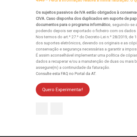
4949 – Perdi a informação relativa à minha faturação. O 
Os sujeitos passivos de IVA estão obrigados à conservaç
CIVA. Caso disponha dos duplicados em suporte de papel
documentos para o programa informático
, seguindo-se 
podendo depois ser exportado o ficheiro com os dados 
Nos termos do art.º 27.º do Decreto-Lei n.º 28/2019, de 
dos suportes eletrónicos, devendo os originais e as có
conservação e segurança necessárias a garantir a imposs
É assim aconselhável implementar uma política de cópia
dados a recuperar e/ou a manutenção de duas ou mais b
assegure(m) a continuidade da faturação.
Consulte esta FAQ no Portal da AT
.
Quero Experimentar!