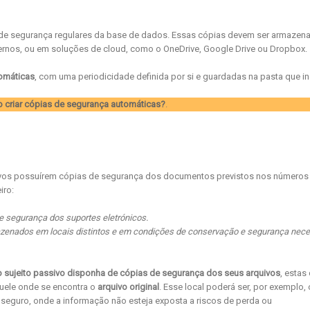
ias de segurança regulares da base de dados. Essas cópias devem ser armazen
ernos, ou em soluções de cloud, como o OneDrive, Google Drive ou Dropbox.
tomáticas
, com uma periodicidade definida por si e guardadas na pasta que in
 criar cópias de segurança automáticas?
.
ivos possuírem cópias de segurança dos documentos previstos nos números 
iro:
e segurança dos suportes eletrónicos.
azenados em locais distintos e em condições de conservação e segurança nec
 o sujeito passivo disponha de cópias de segurança dos seus arquivos
, estas
ele onde se encontra o
arquivo original
. Esse local poderá ser, por exemplo, 
o seguro, onde a informação não esteja exposta a riscos de perda ou