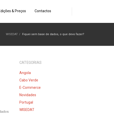
Edições & Preços
Contactos
WISEDAT
/
Fiquei sem base de dados, o que devo fazer?
CATEGORIAS
Angola
Cabo Verde
E-Commerce
Novidades
Portugal
WISEDAT
 dados