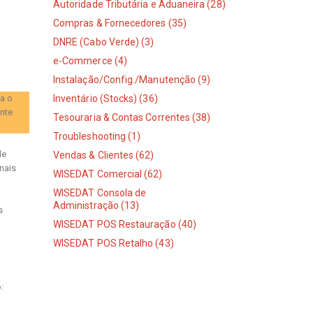
Autoridade Tributária e Aduaneira (28)
Compras & Fornecedores (35)
DNRE (Cabo Verde) (3)
e-Commerce (4)
Instalação/Config./Manutenção (9)
ra o
Inventário (Stocks) (36)
nte
Tesouraria & Contas Correntes (38)
Troubleshooting (1)
de
Vendas & Clientes (62)
nais
WISEDAT Comercial (62)
WISEDAT Consola de
Administração (13)
s
WISEDAT POS Restauração (40)
WISEDAT POS Retalho (43)
: