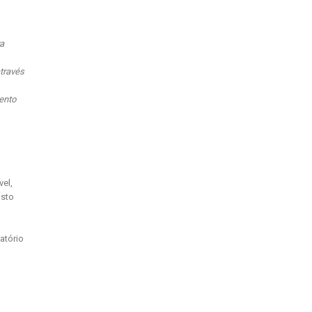
ra
através
ento
vel,
osto
atório