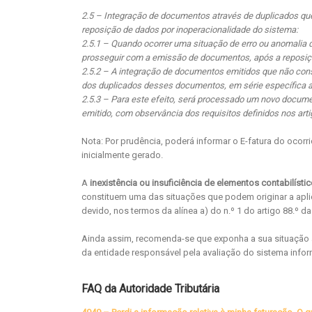
2.5 – Integração de documentos através de duplicados qu
reposição de dados por inoperacionalidade do sistema:
2.5.1 – Quando ocorrer uma situação de erro ou anomalia
prosseguir com a emissão de documentos, após a reposiçã
2.5.2 – A integração de documentos emitidos que não cons
dos duplicados desses documentos, em série específica an
2.5.3 – Para este efeito, será processado um novo docu
emitido, com observância dos requisitos definidos nos artig
Nota: Por prudência, poderá informar o E-fatura do ocorr
inicialmente gerado.
A
inexistência ou insuficiência de elementos contabilísti
constituem uma das situações que podem originar a apli
devido, nos termos da alínea a) do n.º 1 do artigo 88.º da 
Ainda assim, recomenda-se que exponha a sua situação à 
da entidade responsável pela avaliação do sistema infor
FAQ da Autoridade Tributária