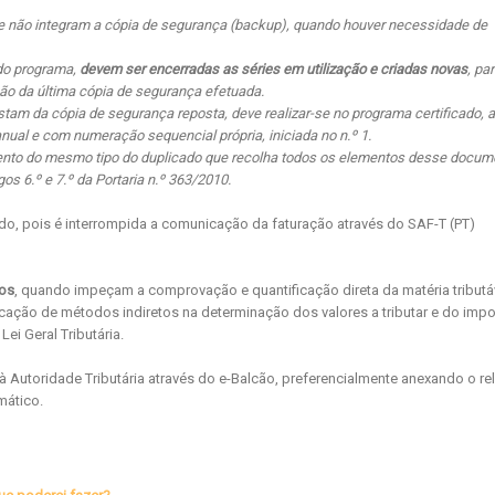
e não integram a cópia de segurança (backup), quando houver necessidade de
 do programa,
devem ser encerradas as séries em utilização e criadas novas
, pa
o da última cópia de segurança efetuada.
tam da cópia de segurança reposta, deve realizar-se no programa certificado, 
ual e com numeração sequencial própria, iniciada no n.º 1.
mento do mesmo tipo do duplicado que recolha todos os elementos desse docum
os 6.º e 7.º da Portaria n.º 363/2010.
ido, pois é interrompida a comunicação da faturação através do SAF-T (PT)
cos
, quando impeçam a comprovação e quantificação direta da matéria tributá
cação de métodos indiretos na determinação dos valores a tributar e do imp
Lei Geral Tributária.
Autoridade Tributária através do e-Balcão, preferencialmente anexando o rel
mático.