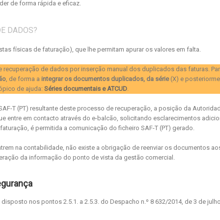
er de forma rápida e eficaz.
DE DADOS?
stas físicas de faturação), que lhe permitam apurar os valores em falta.
de recuperação de dados por inserção manual dos duplicados das faturas. Pa
ão
, de forma a
integrar os documentos duplicados, da série
(X) e posteriorme
tópico de ajuda:
Séries documentais e ATCUD
.
SAF-T (PT) resultante deste processo de recuperação, a posição da Autorida
ue entre em contacto através do e-balcão, solicitando esclarecimentos adicio
aturação, é permitida a comunicação do ficheiro SAF-T (PT) gerado.
ontrem na contabilidade, não existe a obrigação de reenviar os documentos ao
peração da informação do ponto de vista da gestão comercial.
egurança
isposto nos pontos 2.5.1. a 2.5.3. do Despacho n.º 8 632/2014, de 3 de julho