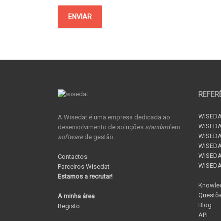
REFER
WISEDA
A Wisedat é uma empresa dedicada ao
WISEDA
desenvolvimento de soluções
standard
em
WISEDA
software
de gestão.
WISEDAT
WISEDAT
Contactos
WISED
Parceiros Wisedat
Estamos a recrutar!
Knowle
Questõe
A minha área
Blog
Registo
API