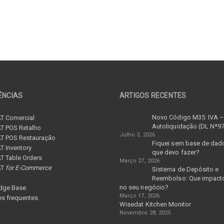
ÊNCIAS
ARTIGOS RECENTES
Novo Código M35: IVA 
T Comercial
Autoliquidação (DL Nª9
T POS Retalho
Julho 3, 2026
T POS Restauração
Fiquei sem base de dad
 Inventory
que devo fazer?
 Table Orders
Março 27, 2026
AT
for E-Commerce
Sistema de Depósito e
Reembolso: Que impacto
no seu negócio?
dge Base
Março 17, 2026
s frequentes
Wisedat Kitchen Monitor
Novembro 28, 2025