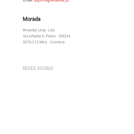
Email
:
suporte@wisedat.pt
Morada
Wisedat Unip. Lda
Via Infante D. Pedro - EN234
3070-212 Mira - Coimbra
REDES SOCIAIS