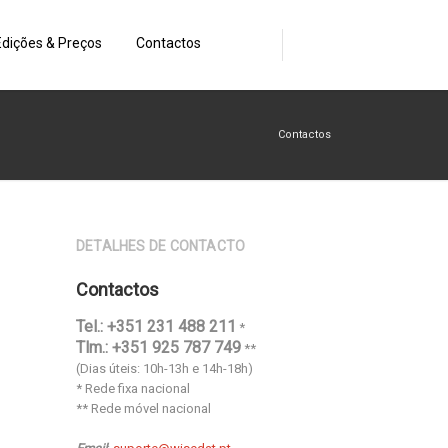
Edições & Preços
Contactos
Contactos
DETALHES DE CONTACTO
Contactos
Tel.: +351 231 488 211
*
Tlm.: +351 925 787 749
**
(Dias úteis: 10h-13h e 14h-18h)
* Rede fixa nacional
** Rede móvel nacional