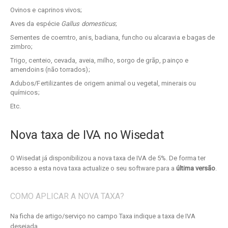
Ovinos e caprinos vivos;
Aves da espécie
Gallus domesticus
;
Sementes de coemtro, anis, badiana, funcho ou alcaravia e bagas de
zimbro;
Trigo, centeio, cevada, aveia, milho, sorgo de grãp, painço e
amendoins (não torrados);
Adubos/Fertilizantes de origem animal ou vegetal, minerais ou
químicos;
Etc.
Nova taxa de IVA no Wisedat
O Wisedat já disponibilizou a nova taxa de IVA de 5%. De forma ter
acesso a esta nova taxa actualize o seu software para a
última versão
.
COMO APLICAR A NOVA TAXA?
Na ficha de artigo/serviço no campo Taxa indique a taxa de IVA
desejada.