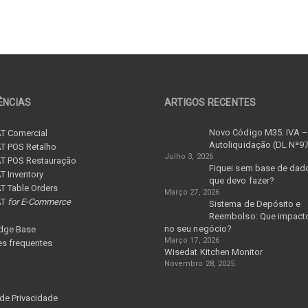
ÊNCIAS
ARTIGOS RECENTES
Novo Código M35: IVA 
T Comercial
Autoliquidação (DL Nª9
T POS Retalho
Julho 3, 2026
T POS Restauração
Fiquei sem base de dad
 Inventory
que devo fazer?
 Table Orders
Março 27, 2026
AT
for E-Commerce
Sistema de Depósito e
Reembolso: Que impacto
no seu negócio?
dge Base
Março 17, 2026
s frequentes
Wisedat Kitchen Monitor
Novembro 28, 2025
 de Privacidade