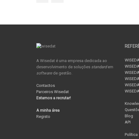
REFER
WISEDA
A Wisedat é uma empresa dedicada ao
WISEDA
desenvolvimento de soluções
standard
em
WISEDA
software
de gestão.
WISEDAT
WISEDAT
Contactos
WISED
Parceiros Wisedat
Estamos a recrutar!
Knowle
Questõe
A minha área
Blog
Registo
API
Política