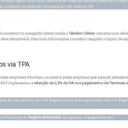
eferida fatura como custo dedutível em sede de Imposto Industrial ou Impo
não aceitação da dedução (recuperação) em sede do IVA.
 documentos no navegador lateral aceda a
Tabelas | Séries
, crie uma nova séri
 deve desactivá-la. Para mais informações consulte o seguinte o tópico de aj
s via TPA
a pelas empresas informais, ou mesmo pelas empresas que estando devidam
a AGT implementou a
retenção de 2,5% de IVA nos pagamentos via Terminais 
uer ela seja emitida com IVA (Regime Geral) quer seja emitida sem IVA (Reg
 contribuintes do
Regime de Exclusão
(zungueiras, engraxadores etc.)