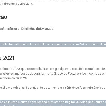
 referente à verba 23.3.
são
tação
inferior a 10 milhões de Kwanzas
;
 do cadastro independentemente do seu enquadramento em IVA ou volume de 
a 2021
bro de 2020, que os contribuintes em geral para o exercício económico de 
uivalentes
impressos tipograficamente (Bloco de Facturas), bem como as em
o económico de 2020
.
cial e cronológica é por tipo de documento e a
série
deve fazer referência ao
jeita a multas e outras penalidades previstas no Regime Jurídico das Faturas 