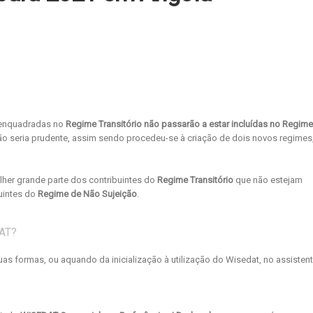
s enquadradas no
Regime Transitório não passarão a estar incluídas no Regime
ão seria prudente, assim sendo procedeu-se à criação de dois novos regimes
lher grande parte dos contribuintes do
Regime Transitório
que não estejam
uintes do
Regime de Não Sujeição
.
AT?
uas formas, ou aquando da inicialização à utilização do Wisedat, no assisten