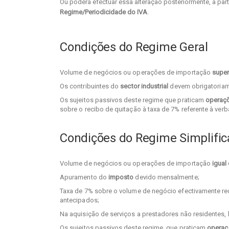
Ou poderá efectuar essa alteração posteriormente, a part
Regime/Periodicidade do IVA
.
Condições do Regime Geral
Volume de negócios ou operações de importação
super
Os contribuintes do
sector industrial
devem obrigatoriam
Os sujeitos passivos deste regime que praticam
operaçõ
sobre o recibo de quitação à taxa de 7% referente à verb
Condições do Regime Simplifi
Volume de negócios ou operações de importação
igual
Apuramento do
imposto
devido mensalmente;
Taxa de 7% sobre o volume de negócio efectivamente r
antecipados;
Na aquisição de serviços a prestadores não residentes, 
Os sujeitos passivos deste regime, que praticam
operaç