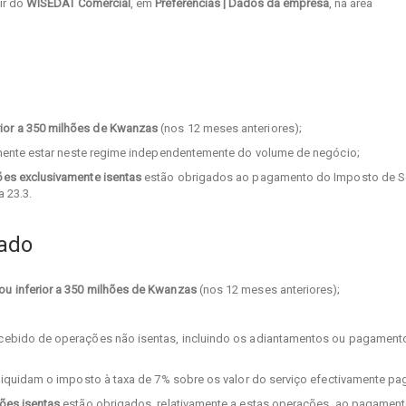
ir do
WISEDAT Comercial
, em
Preferências | Dados da empresa
, na área
ior a 350 milhões de Kwanzas
(nos 12 meses anteriores);
ente estar neste regime independentemente do volume de negócio;
es exclusivamente isentas
estão obrigados ao pagamento do Imposto de S
a 23.3.
cado
 ou inferior a 350 milhões de Kwanzas
(nos 12 meses anteriores);
ecebido de operações não isentas, incluindo os adiantamentos ou pagament
liquidam o imposto à taxa de 7% sobre os valor do serviço efectivamente pa
ões isentas
estão obrigados, relativamente a estas operações, ao pagamen