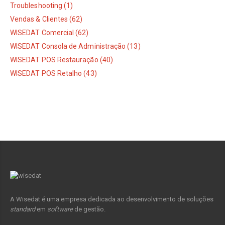
Troubleshooting (1)
Vendas & Clientes (62)
WISEDAT Comercial (62)
WISEDAT Consola de Administração (13)
WISEDAT POS Restauração (40)
WISEDAT POS Retalho (43)
A Wisedat é uma empresa dedicada ao desenvolvimento de soluções
standard
em
software
de gestão.