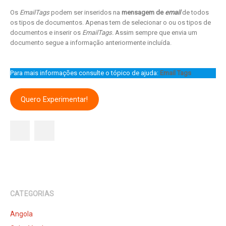
Os
EmailTags
podem ser inseridos na
mensagem de
email
de todos
os tipos de documentos. Apenas tem de selecionar o ou os tipos de
documentos e inserir os
EmailTags.
Assim sempre que envia um
documento segue a informação anteriormente incluída.
Para mais informações consulte o tópico de ajuda:
Email Tags
Quero Experimentar!
CATEGORIAS
Angola