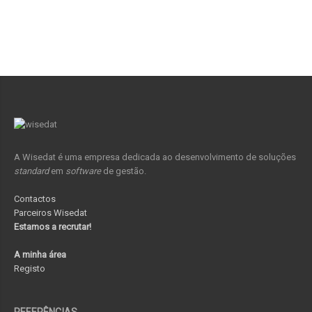
A Wisedat é uma empresa dedicada ao desenvolvimento de soluções
standard
em
software
de gestão.
Contactos
Parceiros Wisedat
Estamos a recrutar!
A minha área
Registo
REFERÊNCIAS