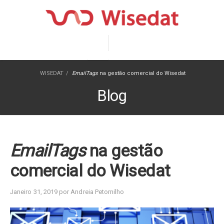
WISEDAT
/
EmailTags
na gestão comercial do Wisedat
Blog
EmailTags
na gestão
comercial do Wisedat
Janeiro 31, 2019 por Andreia Petornilho