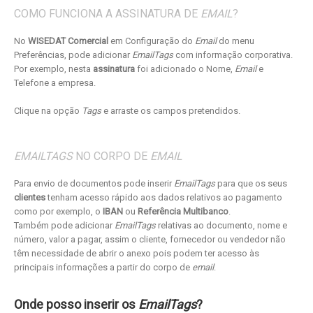
COMO FUNCIONA A ASSINATURA DE
EMAIL
?
No
WISEDAT Comercial
em Configuração do
Email
do menu
Preferências, pode adicionar
EmailTags
com informação corporativa.
Por exemplo, nesta
assinatura
foi adicionado o Nome,
Email
e
Telefone a empresa.
Clique na opção
Tags
e arraste os campos pretendidos.
EMAILTAGS
NO CORPO DE
EMAIL
Para envio de documentos pode inserir
EmailTags
para que os seus
clientes
tenham acesso rápido aos dados relativos ao pagamento
como por exemplo, o
IBAN
ou
Referência Multibanco
.
Também pode adicionar
EmailTags
relativas ao documento, nome e
número, valor a pagar, assim o cliente, fornecedor ou vendedor não
têm necessidade de abrir o anexo pois podem ter acesso às
principais informações a partir do corpo de
email
.
Onde posso inserir os
EmailTags
?