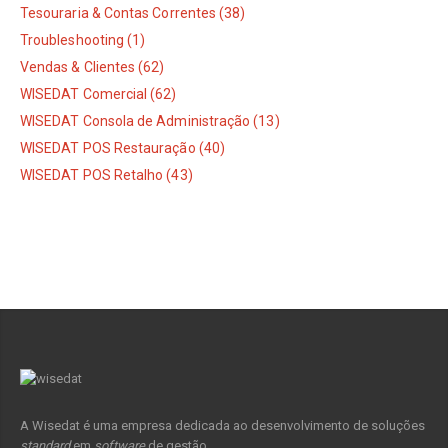
Tesouraria & Contas Correntes (38)
Troubleshooting (1)
Vendas & Clientes (62)
WISEDAT Comercial (62)
WISEDAT Consola de Administração (13)
WISEDAT POS Restauração (40)
WISEDAT POS Retalho (43)
A Wisedat é uma empresa dedicada ao desenvolvimento de soluções
standard
em
software
de gestão.