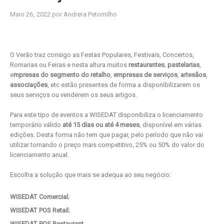
Maio 26, 2022 por Andreia Petornilho
O Verão traz consigo as Festas Populares, Festivais, Concertos,
Romarias ou Feiras e nesta altura muitos
restaurantes
,
pastelarias
,
e
mpresas do segmento do retalho
,
empresas de serviços
,
artesãos
,
associações
, etc estão presentes de forma a disponibilizarem os
seus serviços ou venderem os seus artigos.
Para este tipo de eventos a WISEDAT disponibiliza o licenciamento
temporário válido
até 15 dias ou até 4 meses
, disponível em várias
edições. Desta forma não tem que pagar, pelo período que não vai
utilizar tornando o preço mais competitivo, 25% ou 50% do valor do
licenciamento anual.
Escolha a solução que mais se adequa ao seu negócio:
WISEDAT Comercial
;
WISEDAT POS Retail
;
WISEDAT POS Restaurant
.