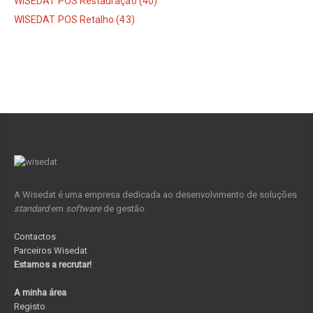
WISEDAT POS Restauração (40)
WISEDAT POS Retalho (43)
A Wisedat é uma empresa dedicada ao desenvolvimento de soluções
standard
em
software
de gestão.
Contactos
Parceiros Wisedat
Estamos a recrutar!
A minha área
Registo