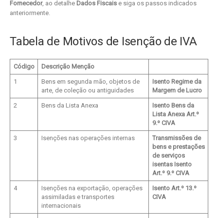
Fornecedor
, ao detalhe
Dados Fiscais
e siga os passos indicados
anteriormente.
Tabela de Motivos de Isenção de IVA
Código
Descrição Menção
1
Bens em segunda mão, objetos de
Isento Regime da
arte, de coleção ou antiguidades
Margem de Lucro
2
Bens da Lista Anexa
Isento Bens da
Lista Anexa Art.º
9.º CIVA
3
Isenções nas operações internas
Transmissões de
bens e prestações
de serviços
isentas Isento
Art.º 9.º CIVA
4
Isenções na exportação, operações
Isento Art.º 13.º
assimiladas e transportes
CIVA
internacionais