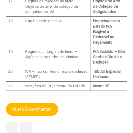
17
Regime da margem de lucro –
Objetos de Arte
Objetos de arte, de coleção ou
de Coleção ou
antiguidades IVA
Antiguidades
18
Exigibilidade de caixa
Empreitadas ao
Estado IVA
Exigível e
Dedutível no
Pagamento
19
Regime da margem de lucro –
IVA Incluído – Não
Agências operadoras turísticas
Confere Direito a
Dedução
20
IVA – não confere direito a dedução
Tributo Especial
(REMPE)
Unificado
21
Isenções do Orçamento do Estado
Isento OE
Quero Experimentar!