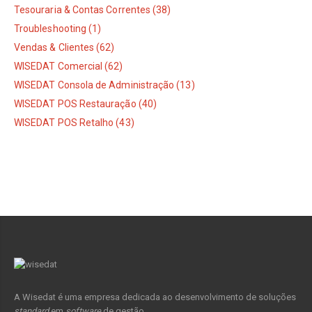
Tesouraria & Contas Correntes (38)
Troubleshooting (1)
Vendas & Clientes (62)
WISEDAT Comercial (62)
WISEDAT Consola de Administração (13)
WISEDAT POS Restauração (40)
WISEDAT POS Retalho (43)
A Wisedat é uma empresa dedicada ao desenvolvimento de soluções
standard
em
software
de gestão.