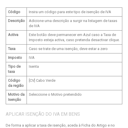
Código
Insira um código para este tipo de isenção de IVA
Descrição
Adicione uma descrição a surgir na listagem de taxas
de IVA
Activa
Este botão deve permanecer em Azul caso a Taxa de
Imposto esteja activa, caso pretenda desactivar clique.
Taxa
Caso se trate de uma isenção, deve estar a zero
Imposto
IVA
Tipo de
Isenta
taxa
Código
[CV] Cabo Verde
da região
Motivo da
Seleccione o Motivo pretendido
Isenção
APLICAR ISENÇÃO DO IVA EM BENS
De forma a aplicar a taxa de isenção, aceda à Ficha do Artigo e no