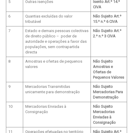
5
Outras isenções
Isento Art.º 14.º
CIVA
6
Quantias excluídas do valor
Não Sujeito Art.º
tributável
15.º n.º 6 CIVA
7
Estado e demais pessoas colectivas
Não Sujeito Art.º
de direito público – poder de
2.º n.º 3 CIVA
autoridade e operações a favor das
populações, sem contrapartida
directa
8
Amostras e ofertas de pequenos
Não Sujeito
valores
Amostras e
Ofertas de
Pequenos Valores
9
Mercadorias Transmitidas
Não Sujeito
unicamente para demonstração
Mercadorias Para
Demonstração
10
Mercadorias Enviadas à
Não Sujeito
Consignação
Mercadorias
Enviadas à
Consignação
11
Operações efetuadas no território
Não Sujeito Art.º