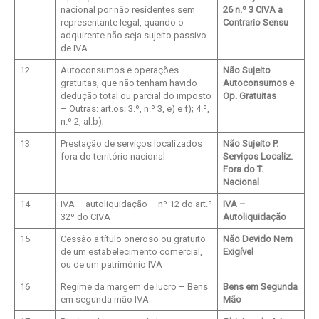
nacional por não residentes sem
26 n.º 3 CIVA a
representante legal, quando o
Contrario Sensu
adquirente não seja sujeito passivo
de IVA
12
Autoconsumos e operações
Não Sujeito
gratuitas, que não tenham havido
Autoconsumos e
dedução total ou parcial do imposto
Op. Gratuitas
– Outras: art.os: 3.º, n.º 3, e) e f); 4.º,
n.º 2, al.b);
13
Prestação de serviços localizados
Não Sujeito P.
fora do território nacional
Serviços Localiz.
Fora do T.
Nacional
14
IVA – autoliquidação – nº 12 do art.º
IVA –
32º do CIVA
Autoliquidação
15
Cessão a título oneroso ou gratuito
Não Devido Nem
de um estabelecimento comercial,
Exigível
ou de um património IVA
16
Regime da margem de lucro – Bens
Bens em Segunda
em segunda mão IVA
Mão