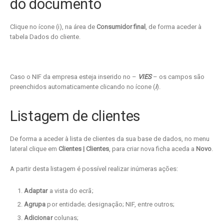
do documento
Clique no ícone (i), na área de
Consumidor final
, de forma aceder à
tabela Dados do cliente.
Caso o NIF da empresa esteja inserido no –
VIES
– os campos são
preenchidos automaticamente clicando no ícone (
i
).
Listagem de clientes
De forma a aceder à lista de clientes da sua base de dados, no menu
lateral clique em
Clientes | Clientes
, para criar nova ficha aceda a
Novo
.
A partir desta listagem é possível realizar inúmeras ações:
Adaptar
a vista do ecrã;
Agrupa
por entidade; designação; NIF, entre outros;
Adicionar
colunas;