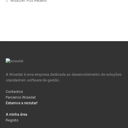
WISEDAT POS Retalho
A Wisedat é uma empresa dedicada ao desenvolvimento de soluções
standard
em
software
de gestão.
Contactos
Parceiros Wisedat
Estamos a recrutar!
A minha área
Registo