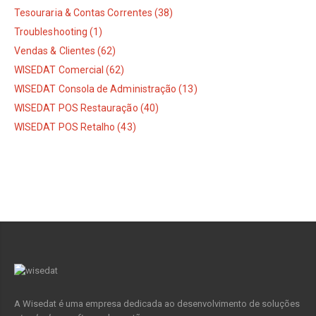
Tesouraria & Contas Correntes (38)
Troubleshooting (1)
Vendas & Clientes (62)
WISEDAT Comercial (62)
WISEDAT Consola de Administração (13)
WISEDAT POS Restauração (40)
WISEDAT POS Retalho (43)
A Wisedat é uma empresa dedicada ao desenvolvimento de soluções