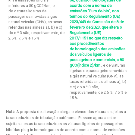
km e emissões oficiais
ou, quando homologadas de
inferiores a 50 gCO2/km, e
acordo com a norma de
de viaturas ligeiras de
emissões “Euro 6e-bis”, nos
passageiros movidas a gás
termos do Regulamento (UE)
natural veicular (GNV), as taxas
2023/443 da Comissão de 8 de
referidas nas alíneas a), b) e c)
fevereiro de 2023, que altera o
do n.º 3 são, respetivamente, de
Regulamento (UE)
2,5%, 7,5 % e 15 %.
2017/1151 no que diz respeito
aos procedimentos
de homologação das emissões
dos veículos ligeiros de
passageiros e comerciais, a 80
gCO(índice 2)/km.
, e de viaturas
ligeiras de passageiros movidas
a gás natural veicular (GNV), as
taxas referidas nas alíneas a), b)
e c) do n.º 3 são,
respetivamente, de 2,5 %, 7,5 % e
15 %.
Nota
: A proposta de alteração alarga o elenco das viaturas sujeitas a
taxas reduzidas de tributação autónoma. Passam agora a estar
sujeitas a estas taxas reduzidas as viaturas ligeiras de passageiros
híbridas plug-in homologadas de acordo com a norma de emissões