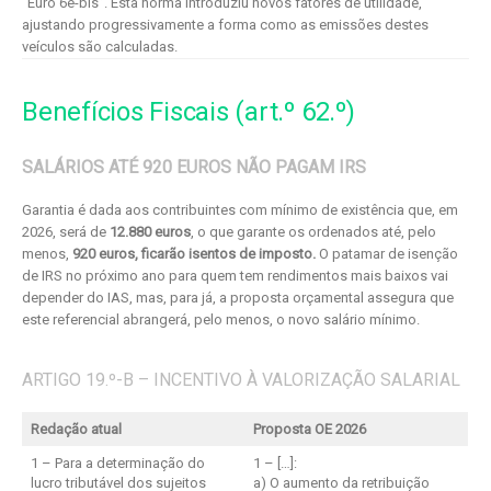
“Euro 6e-bis”. Esta norma introduziu novos fatores de utilidade,
ajustando progressivamente a forma como as emissões destes
veículos são calculadas.
Benefícios Fiscais (art.º 62.º)
SALÁRIOS ATÉ 920 EUROS NÃO PAGAM IRS
Garantia é dada aos contribuintes com mínimo de existência que, em
2026, será de
12.880 euros
, o que garante os ordenados até, pelo
menos,
920 euros, ficarão isentos de imposto.
O patamar de isenção
de IRS no próximo ano para quem tem rendimentos mais baixos vai
depender do IAS, mas, para já, a proposta orçamental assegura que
este referencial abrangerá, pelo menos, o novo salário mínimo.
ARTIGO 19.º-B – INCENTIVO À VALORIZAÇÃO SALARIAL
Redação atual
Proposta OE 2026
1 – Para a determinação do
1 – […]:
lucro tributável dos sujeitos
a) O aumento da retribuição