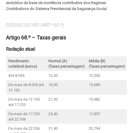
excluídos da base de incidência contributiva dos Regimes
Contributivos do Sistema Previdencial de Segurança Socia
l.
CÓDIGO DO IRS (ART.º 60.º)
Artigo 68.º – Taxas gerais
Redação atual
Rendimento
Normal (A)
Média (B)
coletável (euros)
(Taxas percentagem)
(Taxas percentagem)
Até 8 059
12,50
12,500
De mais de 8 059 até
16,00
13,680
12 160
De mais de 12 160
21,50
15,982
até 17 233
De mais de 17 233
24,40
17,897
até 22 306
De mais de 22 306
31,40
20,794