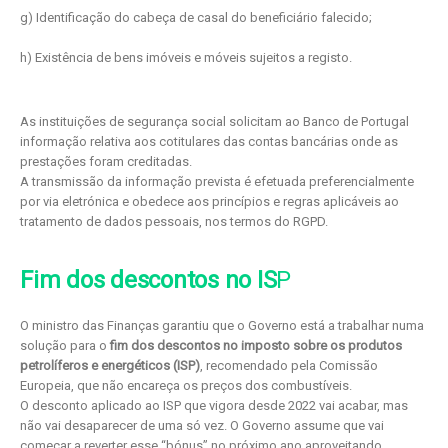
g) Identificação do cabeça de casal do beneficiário falecido;
h) Existência de bens imóveis e móveis sujeitos a registo.
As instituições de segurança social solicitam ao Banco de Portugal
informação relativa aos cotitulares das contas bancárias onde as
prestações foram creditadas.
A transmissão da informação prevista é efetuada preferencialmente
por via eletrónica e obedece aos princípios e regras aplicáveis ao
tratamento de dados pessoais, nos termos do RGPD.
Fim dos descontos no IS
P
O ministro das Finanças garantiu que o Governo está a trabalhar numa
solução para o
fim dos descontos no imposto sobre os produtos
petrolíferos e energéticos (ISP)
, recomendado pela Comissão
Europeia, que não encareça os preços dos combustíveis.
O desconto aplicado ao ISP que vigora desde 2022 vai acabar, mas
não vai desaparecer de uma só vez. O Governo assume que vai
começar a reverter esse “bónus” no próximo ano aproveitando