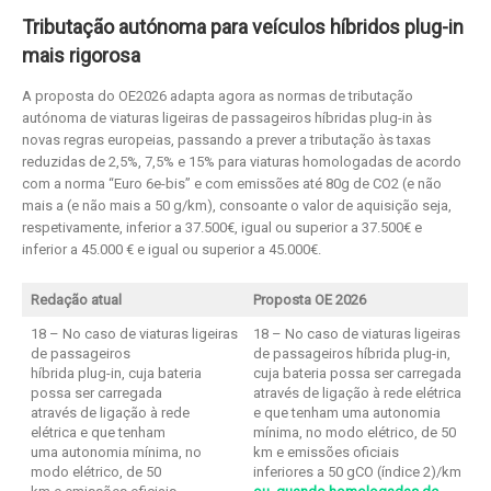
Tributação autónoma para veículos híbridos plug-in
mais rigorosa
A proposta do OE2026 adapta agora as normas de tributação
autónoma de viaturas ligeiras de passageiros híbridas plug-in às
novas regras europeias, passando a prever a tributação às taxas
reduzidas de 2,5%, 7,5% e 15% para viaturas homologadas de acordo
com a norma “Euro 6e-bis” e com emissões até 80g de CO2 (e não
mais a (e não mais a 50 g/km), consoante o valor de aquisição seja,
respetivamente, inferior a 37.500€, igual ou superior a 37.500€ e
inferior a 45.000 € e igual ou superior a 45.000€.
Redação atual
Proposta OE 2026
18 – No caso de viaturas ligeiras
18 – No caso de viaturas ligeiras
de passageiros
de passageiros híbrida plug-in,
híbrida plug-in, cuja bateria
cuja bateria possa ser carregada
possa ser carregada
através de ligação à rede elétrica
através de ligação à rede
e que tenham uma autonomia
elétrica e que tenham
mínima, no modo elétrico, de 50
uma autonomia mínima, no
km e emissões oficiais
modo elétrico, de 50
inferiores a 50 gCO (índice 2)/km