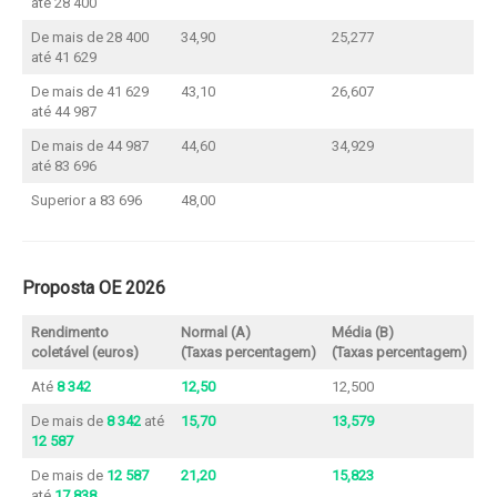
até 28 400
De mais de 28 400
34,90
25,277
até 41 629
De mais de 41 629
43,10
26,607
até 44 987
De mais de 44 987
44,60
34,929
até 83 696
Superior a 83 696
48,00
Proposta OE 2026
Rendimento
Normal (A)
Média (B)
coletável (euros)
(Taxas percentagem)
(Taxas percentagem)
Até
8 342
12,50
12,500
De mais de
8 342
até
15,70
13,579
12 587
De mais de
12 587
21,20
15,823
até
17 838