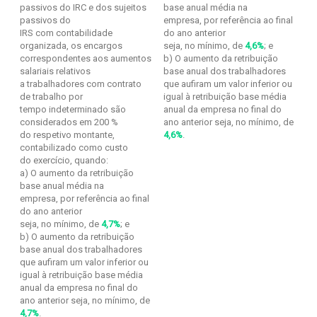
passivos do IRC e dos sujeitos
base anual média na
passivos do
empresa, por referência ao final
IRS com contabilidade
do ano anterior
organizada, os encargos
seja, no mínimo, de
4,6%
; e
correspondentes aos aumentos
b) O aumento da retribuição
salariais relativos
base anual dos trabalhadores
a trabalhadores com contrato
que aufiram um valor inferior ou
de trabalho por
igual à retribuição base média
tempo indeterminado são
anual da empresa no final do
considerados em 200 %
ano anterior seja, no mínimo, de
do respetivo montante,
4,6%
.
contabilizado como custo
do exercício, quando:
a) O aumento da retribuição
base anual média na
empresa, por referência ao final
do ano anterior
seja, no mínimo, de
4,7%
; e
b) O aumento da retribuição
base anual dos trabalhadores
que aufiram um valor inferior ou
igual à retribuição base média
anual da empresa no final do
ano anterior seja, no mínimo, de
4,7%
.