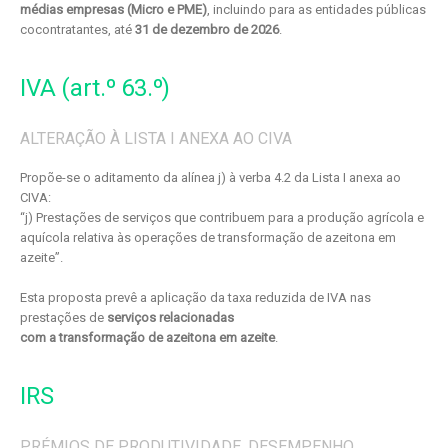
médias empresas (Micro e PME)
, incluindo para as entidades públicas
cocontratantes, até
31 de dezembro de 2026
.
IVA (art.º 63.º)
ALTERAÇÃO À LISTA I ANEXA AO CIVA
Propõe-se o aditamento da alínea j) à verba 4.2 da Lista I anexa ao
CIVA:
“j) Prestações de serviços que contribuem para a produção agrícola e
aquícola relativa às operações de transformação de azeitona em
azeite”.
Esta proposta prevê a aplicação da taxa reduzida de IVA nas
prestações de
serviços relacionadas
com a transformação de azeitona em azeite
.
IRS
PRÉMIOS DE PRODUTIVIDADE, DESEMPENHO,