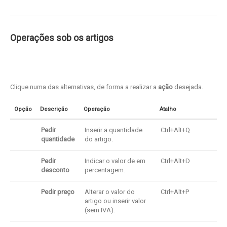
Operações sob os artigos
Clique numa das alternativas, de forma a realizar a
ação
desejada.
Opção
Descrição
Operação
Atalho
Pedir
Inserir a quantidade
Ctrl+Alt+Q
quantidade
do artigo.
Pedir
Indicar o valor de em
Ctrl+Alt+D
desconto
percentagem.
Pedir preço
Alterar o valor do
Ctrl+Alt+P
artigo ou inserir valor
(sem IVA).