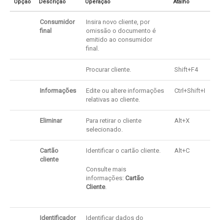
Opção
Descrição
Operação
Atalho
Consumidor
Insira novo cliente, por
final
omissão o documento é
emitido ao consumidor
final.
Procurar cliente.
Shift+F4
Informações
Edite ou altere informações
Ctrl+Shift+I
relativas ao cliente.
Eliminar
Para retirar o cliente
Alt+X
selecionado.
Cartão
Identificar o cartão cliente.
Alt+C
cliente
Consulte mais
informações:
Cartão
Cliente
.
Identificador
Identificar dados do