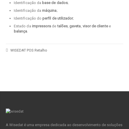
Identificação da
base de dados
;
Identificação da
máquina
;
Identificação do
perfil de utilizador
;
Estado da
impressora
de
talões
,
gaveta
,
visor de cliente
e
balança
.
WISEDAT POS Retalho
A Wisedat é uma empresa dedicada ao desenvolvimento de soluções