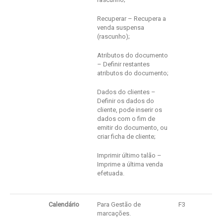
Recuperar – Recupera a
venda suspensa
(rascunho);
Atributos do documento
– Definir restantes
atributos do documento;
Dados do clientes –
Definir os dados do
cliente, pode inserir os
dados com o fim de
emitir do documento, ou
criar ficha de cliente;
Imprimir último talão –
Imprime a última venda
efetuada.
Calendário
Para Gestão de
F3
marcações.