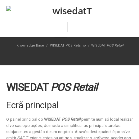
Knowledge Base
/
WISEDAT POS Retalho
/
WISEDAT
POS Retail
WISEDAT
POS Retail
Ecrã principal
O painel principal do
WISEDAT
POS Retail
permite num só local realizar
diversas operações, de modo a simplificar as principais tarefas
subjacentes a gestão de um negócio. Através deste painel é possível:
emitir
SAF-T
, criar clientes ou artigos, atualizar o
software
, aceder aos