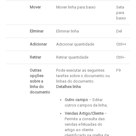
Mover
Mover linha para baixo
Seta
para
baixo
Eliminar
Eliminar linha
Del
Adicionar
Adicionar quantidade
Ctrl++
Retirar
Retirar quantidade
Ctrl+-
Outras
Pode executar as seguintes
F9
opções
tarefas sobre o documento ou
sobre a
linhas do documento.
linha do
Detalhes linha
documento
Outro campo
– Editar
outros campos da linha;
Vendas Artigo/Cliente
–
Permite a consulta das
vendas efetuadas do
artigo ao cliente
identificado na grelha de