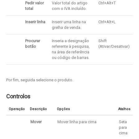
Pedir valor
Valor total do artigo
Ctrl+Alt+T
total
com o IVA incluído.
Inserir linha
Inserir uma linha na
Ctrl+Alt+L
grelha de venda.
Procurar
Inseria a designação
Shift
botão
referente à pesquisa,
(Ativar/Desativar)
na área de referência
ou código de barras.
Por fim, seguida selecione o produto.
Controlos
Operação
Descrição
Opções
Atalhos
Mover
Mover linha para cima
Seta
para
cima