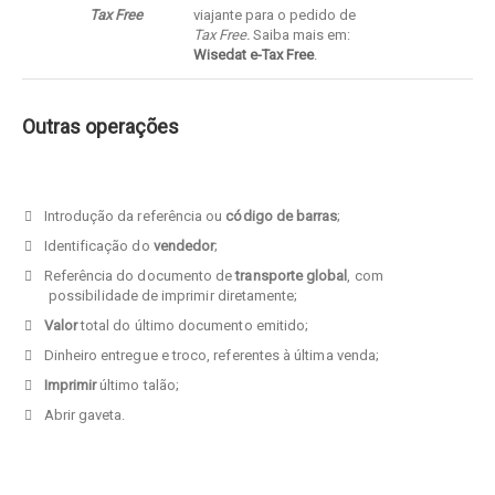
Tax
Free
viajante para o pedido de
Tax
Free.
Saiba mais em:
Wisedat e-Tax Free
.
Outras operações
Introdução da referência ou
código de barras
;
Identificação do
vendedor
;
Referência do documento de
transporte global
, com
possibilidade de imprimir diretamente;
Valor
total do último documento emitido;
Dinheiro entregue e troco, referentes à última venda;
Imprimir
último talão;
Abrir gaveta.