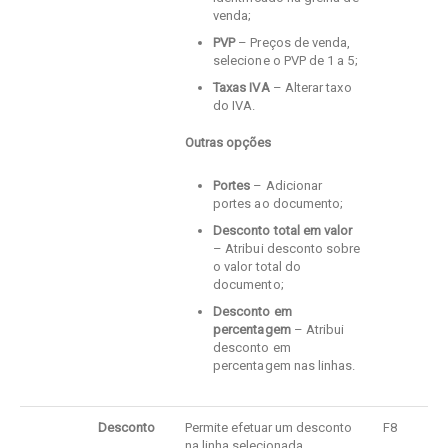
venda;
PVP
– Preços de venda,
selecione o PVP de 1 a 5;
Taxas IVA
– Alterar taxo
do IVA.
Outras opções
Portes
– Adicionar
portes ao documento;
Desconto total em valor
– Atribui desconto sobre
o valor total do
documento;
Desconto em
percentagem
– Atribui
desconto em
percentagem nas linhas.
Desconto
Permite efetuar um desconto
F8
na linha selecionada.