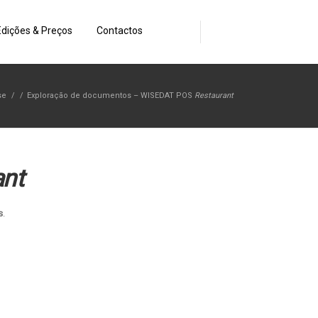
Edições & Preços
Contactos
se
/
/
Exploração de documentos – WISEDAT POS
Restaurant
ant
s
.