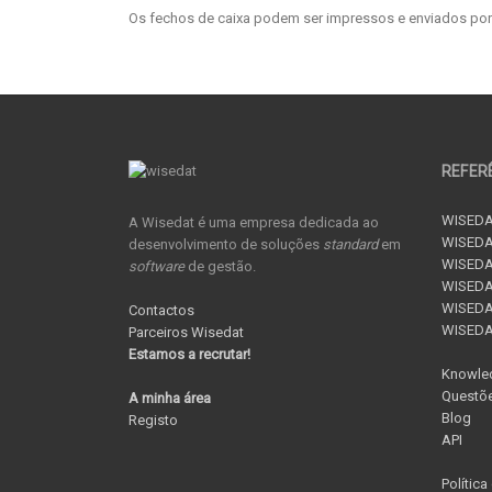
Os fechos de caixa podem ser impressos e enviados po
REFER
WISEDA
A Wisedat é uma empresa dedicada ao
WISEDA
desenvolvimento de soluções
standard
em
WISEDA
software
de gestão.
WISEDAT
WISEDAT
Contactos
WISED
Parceiros Wisedat
Estamos a recrutar!
Knowle
Questõe
A minha área
Blog
Registo
API
Política