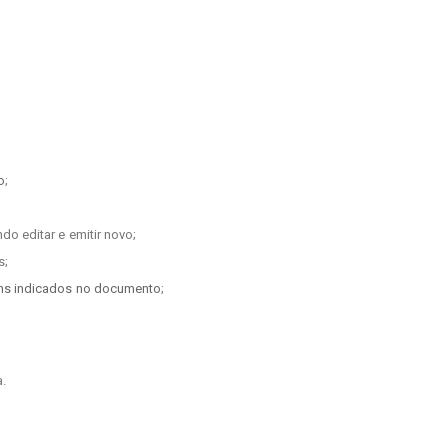
o
;
o editar e emitir novo;
s;
ens indicados no documento
;
.