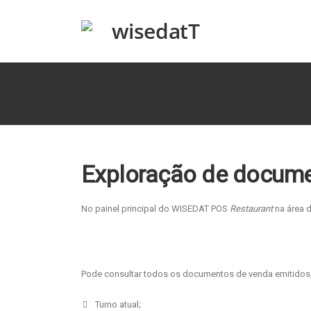
Exploração de docum
No painel principal do WISEDAT POS
Restaurant
na área 
Pode consultar todos os documentos de venda emitidos, 
Turno atual;