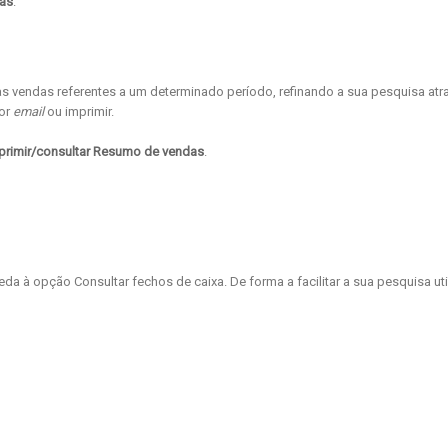
cas
.
as vendas referentes a um determinado período, refinando a sua pesquisa atr
por
email
ou imprimir.
rimir/consultar Resumo de vendas
.
ceda à opção Consultar fechos de caixa. De forma a facilitar a sua pesquisa uti