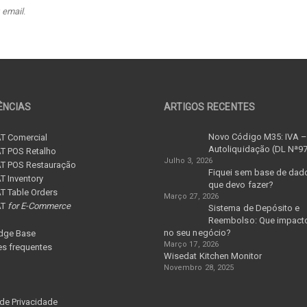
r
email
.
ÊNCIAS
ARTIGOS RECENTES
Novo Código M35: IVA 
T Comercial
Autoliquidação (DL Nª9
T POS Retalho
Julho 3, 2026
T POS Restauração
Fiquei sem base de dad
 Inventory
que devo fazer?
 Table Orders
Março 27, 2026
AT
for E-Commerce
Sistema de Depósito e
Reembolso: Que impacto
no seu negócio?
dge Base
Março 17, 2026
s frequentes
Wisedat Kitchen Monitor
Novembro 28, 2025
 de Privacidade