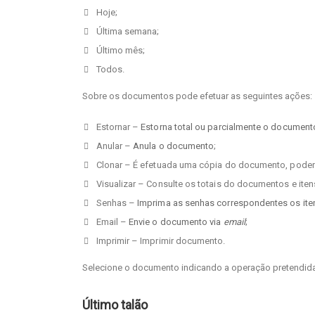
Hoje;
Última semana;
Último mês;
Todos.
Sobre os documentos pode efetuar as seguintes ações:
Estornar –
Estorna total ou parcialmente o document
Anular –
Anula o documento
;
Clonar – É efetuada uma cópia do documento, podend
Visualizar – Consulte os totais do documentos e iten
Senhas –
Imprima as senhas correspondentes os it
Email –
Envie o documento via
email
;
Imprimir – Imprimir documento.
Selecione o documento indicando a operação pretendida
Último talão