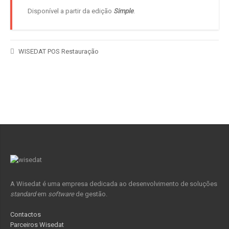
Disponível a partir da edição
Simple
.
WISEDAT POS Restauração
A Wisedat é uma empresa dedicada ao desenvolvimento de soluções
standard
em
software
de gestão.
Contactos
Parceiros Wisedat