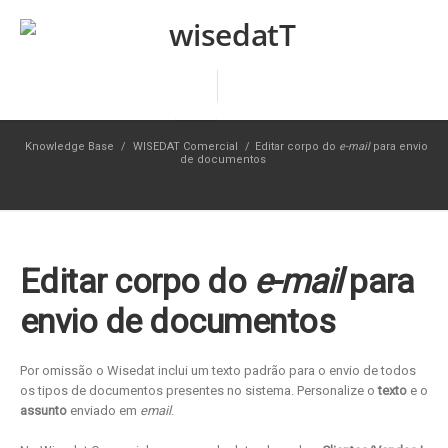
Knowledge Base
/
WISEDAT Comercial
/
Editar corpo do
e-mail
para envio
de documentos
Editar corpo do
e-mail
para
envio de documentos
Por omissão o Wisedat inclui um texto padrão para o envio de todos
os tipos de documentos presentes no sistema. Personalize o
texto
e o
assunto
enviado em
email
.