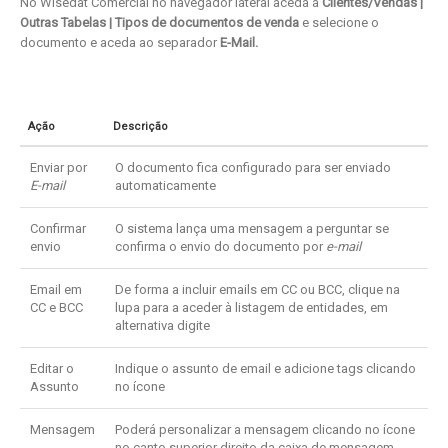
No Wisedat Comercial no navegador lateral aceda a
Clientes/Vendas |
Outras Tabelas | Tipos de documentos de venda
e selecione o
documento e aceda ao separador
E-Mail.
Ação
Descrição
Enviar por
O documento fica configurado para ser enviado
E-m
ail
automaticamente
Confirmar
O sistema lança uma mensagem a perguntar se
envio
confirma o envio do documento por
e-mail
Email em
De forma a incluir emails em CC ou BCC, clique na
CC e BCC
lupa para a aceder à listagem de entidades, em
alternativa digite
Editar o
Indique o assunto de email e adicione tags clicando
Assunto
no ícone
Mensagem
Poderá personalizar a mensagem clicando no ícone
no canto superior direito da caixa de mensagem.