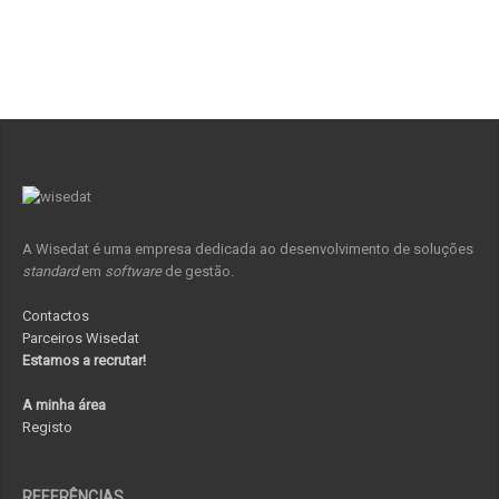
A Wisedat é uma empresa dedicada ao desenvolvimento de soluções
standard
em
software
de gestão.
Contactos
Parceiros Wisedat
Estamos a recrutar!
A minha área
Registo
REFERÊNCIAS