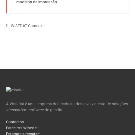
modelos de impressão
.
WISEDAT Comercial
A Wisedat é uma empresa dedicada ao desenvolvimento de soluções
standard
em
software
de gestão.
Contactos
Parceiros Wisedat
Estamos a recrutar!