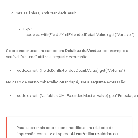
Para as linhas, XmlExtendedDetail:
Exp.:
=code.ex.with(Fields!XmlExtendedDetail.Value).get(“Variavel”)
Se pretender usar um campo em
Detalhes de Vendas
, por exemplo a
variável “Volume” utilize a seguinte expressão:
=code.ex.with(fields!XmlExtendedDetail.Value).get(“Volume”)
No caso de ser no cabeçalho ou rodapé, use a seguinte expressão:
=code.ex.with(Variables!XMLExtendedMaster.Value).get(“Embalage
Para saber mais sobre como modificar um relatório de
impressão consulte o tópico:
Alterar/editar relatórios ou