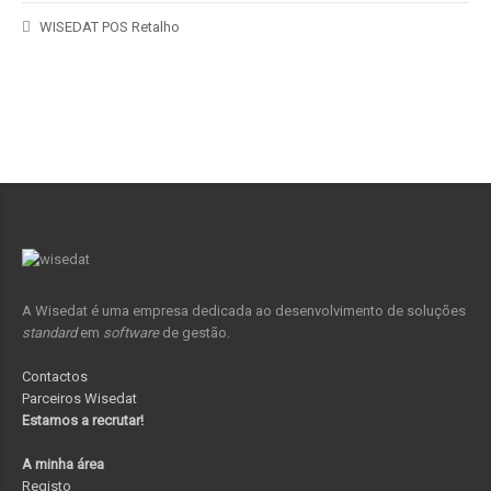
WISEDAT POS Retalho
A Wisedat é uma empresa dedicada ao desenvolvimento de soluções
standard
em
software
de gestão.
Contactos
Parceiros Wisedat
Estamos a recrutar!
A minha área
Registo