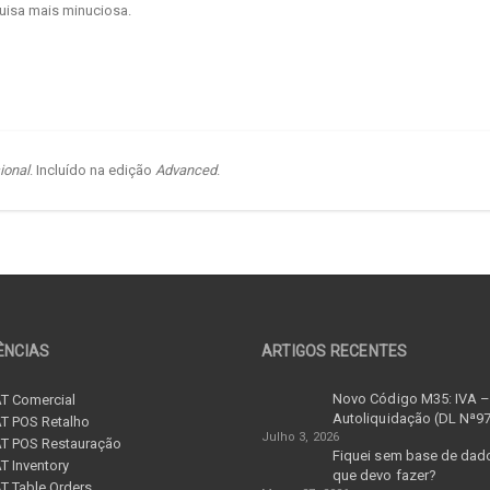
quisa mais minuciosa.
ional
. Incluído na edição
Advanced
.
ÊNCIAS
ARTIGOS RECENTES
Novo Código M35: IVA 
T Comercial
Autoliquidação (DL Nª9
T POS Retalho
Julho 3, 2026
T POS Restauração
Fiquei sem base de dad
 Inventory
que devo fazer?
 Table Orders