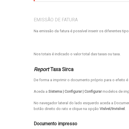
EMISSÃO DE FATURA
Na emissão da fatura é possível inserir os diferentes ti
Nos totais é indicado o valor total das taxas ou taxa.
Report
Taxa Sirca
De forma a imprimir o documento próprio para o efeito é 
Aceda a
Sistema | Configurar | Configurar
modelos de imp
No navegador lateral do lado esquerdo aceda a Documen
botão direito do rato e clique na opção
Visível/Invisível
.
Documento impresso