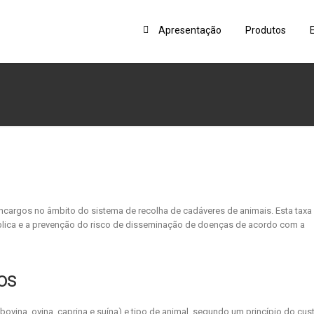
Apresentação
Produtos
cargos no âmbito do sistema de recolha de cadáveres de animais. Esta taxa 
ública e a prevenção do risco de disseminação de doenças de acordo com a
os
bovina, ovina, caprina e suína) e tipo de animal, segundo um princípio do cus