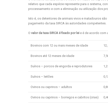
relativo que cada espécie represente para o sistema, 
processamento e com a eliminação ou utilização dos pr
Isto é, os detentores de animais vivos e matadouros sã
pagamento da taxa SIRCA às autoridades competentes.
O
valor da taxa SIRCA é fixado por lei
e é de acordo com a
Bovinos com 12 ou mais meses de idade
12,
Bovinos até 12 meses de idade
7,5
Suínos – porcos de engorda e reprodutores
1,2
Suínos – leitões
0,1
Ovinos ou caprinos – adultos
0,8
Ovinos ou caprinos – borregos e cabritos (crias)
0,4