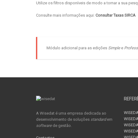
Utilize os filtros disponíveis de modo a tornar a sua pes
Consulte mais informações aqui:
Consultar Taxas SIRCA
Módulo adicional para as edições
Simple
e
Profess
REFER
WISEDA
A Wisedat é uma empresa dedicada ao
WISEDA
desenvolvimento de soluções
standard
em
WISEDA
software
de gestão.
WISEDAT
WISEDAT
Contactos