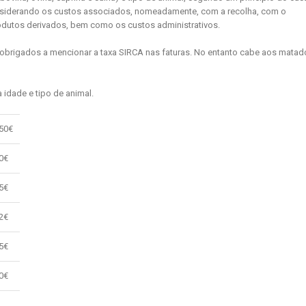
considerando os custos associados, nomeadamente, com a recolha, com o
odutos derivados, bem como os custos administrativos.
o obrigados a mencionar a taxa SIRCA nas faturas. No entanto cabe aos matad
 idade e tipo de animal.
50€
0€
5€
2€
5€
0€