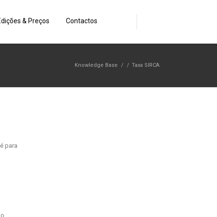
Edições & Preços
Contactos
Knowledge Base
/
/
Taxa SIRCA
é para
to