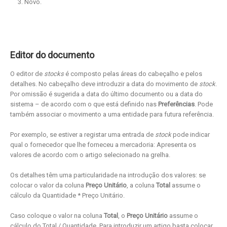
Novo.
Editor do documento
O editor de
stocks
é composto pelas áreas do cabeçalho e pelos
detalhes. No cabeçalho deve introduzir a data do movimento de
stock
.
Por omissão é sugerida a data do último documento ou a data do
sistema – de acordo com o que está definido nas
Preferências
. Pode
também associar o movimento a uma entidade para futura referência.
Por exemplo, se estiver a registar uma entrada de
stock
pode indicar
qual o fornecedor que lhe forneceu a mercadoria: Apresenta os
valores de acordo com o artigo selecionado na grelha.
Os detalhes têm uma particularidade na introdução dos valores: se
colocar o valor da coluna
Preço Unitário
, a coluna
Total
assume o
cálculo da Quantidade * Preço Unitário.
Caso coloque o valor na coluna
Total
, o
Preço Unitário
assume o
cálculo do Total / Quantidade. Para introduzir um artigo basta colocar