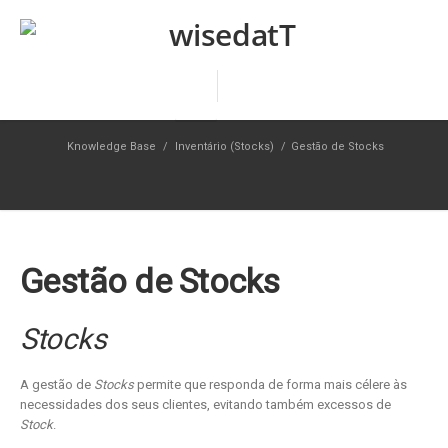
Knowledge Base
/
Inventário (Stocks)
/
Gestão de Stocks
Gestão de Stocks
Stocks
A gestão de
Stocks
permite que responda de forma mais célere às
necessidades dos seus clientes, evitando também excessos de
Stock
.