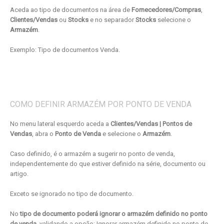
Aceda ao tipo de documentos na área de
Fornecedores/Compras
,
Clientes/Vendas
ou
Stocks
e no separador
Stocks
selecione o
Armazém
.
Exemplo: Tipo de documentos Venda.
COMO DEFINIR ARMAZÉM POR PONTO DE VENDA
No menu lateral esquerdo aceda a
Clientes/Vendas | Pontos de
Vendas
, abra o
Ponto de Venda
e selecione o
Armazém
.
Caso definido, é o armazém a sugerir no ponto de venda,
independentemente do que estiver definido na série, documento ou
artigo.
Exceto se ignorado no tipo de documento.
No
tipo de documento poderá ignorar o armazém definido no ponto
de venda
, validando a opção: Ignorar armazém definido no ponto de