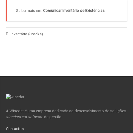
Saiba mais em:
Comunicar Inventário de Existências
.
Inventário (Stocks)
A Wisedat é uma empresa dedicada ao desenvolvimento de soluções
standard
em
software
de gestão.
Contactos