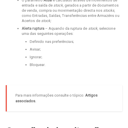
O parâmetro
Atual
é calculado através de movimentos de
entrada e saída de
stock
, gerados a partir de documentos
de venda, compra ou movimentação directa nos
stocks
,
como Entradas, Saídas, Transferências entre Armazéns ou
Acertos de
stock;
Alerta ruptura
– Aquando da ruptura de
stock
, selecione
uma das seguintes operações:
Definido nas preferências;
Avisar;
Ignorar;
Bloquear.
Para mais informações consulte o tópico:
Artigos
associados
.