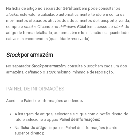
Na ficha de artigo no separador
Geral
também pode consultar os
stocks
. Este valor é calculado automaticamente, tendo em conta os
movimentos efetuados através dos documentos de transporte, venda,
compra e
stocks
. Clicando no
drill-down
Atual
tem acesso ao
stock
do
artigo de forma detalhada, por armazém e localização e a quantidade
cativa nas encomendas (quantidade reservada).
Stock
por armazém
No separador
Stock
por armazém
, consulte o
stock
em cada um dos
armazéns, definindo o
stock
máximo, mínimo e de reposição.
PAINEL DE INFORMAÇÕES
Aceda ao Painel de Informações acedendo;
À listagem de artigos, selecione e clique com o botão direito do
rato e selecione a opção
Painel de informações;
Na
ficha do artigo
clique em Painel de informações (canto
superior direito);