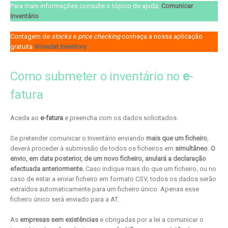
Para mais informações consulte o tópico de ajuda:
Comunicar
Inventário
Contagem de
stocks
e
price checking
conheça a nossa aplicação
gratuita
Wisedat Inventory
Como submeter o inventário no
e
-
fatura
Aceda ao
e-fatura
e preencha com os dados solicitados.
Se pretender comunicar o Inventário enviando
mais que um ficheiro
,
deverá proceder à submissão de todos os ficheiros em
simultâneo
.
O
envio, em data posterior, de um novo ficheiro, anulará a declaração
efectuada anteriormente.
Caso indique mais do que um ficheiro, ou no
caso de estar a enviar ficheiro em formato CSV, todos os dados serão
extraídos automaticamente para um ficheiro único. Apenas esse
ficheiro único será enviado para a AT.
As
empresas sem existências
e obrigadas por a lei a comunicar o