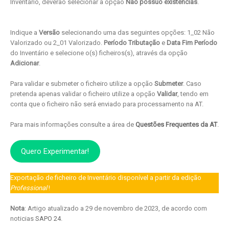
Inventário, deverão selecionar a opção
Não possuo existências
.
Indique a
Versão
selecionando uma das seguintes opções: 1_02 Não
Valorizado ou 2_01 Valorizado.
Período Tributação
e
Data Fim Período
do Inventário e selecione o(s) ficheiros(s), através da opção
Adicionar
.
Para validar e submeter o ficheiro utilize a opção
Submeter
. Caso
pretenda apenas validar o ficheiro utilize a opção
Validar
, tendo em
conta que o ficheiro não será enviado para processamento na AT.
Para mais informações consulte a área de
Questões Frequentes da AT
.
Quero Experimentar!
Exportação de ficheiro de Inventário disponível a partir da edição
Professional
!
Nota
: Artigo atualizado a 29 de novembro de 2023, de acordo com
noticias
SAPO 24
.