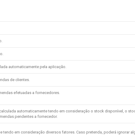
o.
o.
ulada automaticamente pela aplicação.
das de clientes.
mendas efetuadas a fornecedores.
calculada automaticamente tendo em consideração o stock disponível, o sto
comendas pendentes a fornecedor.
e tendo em consideração diversos fatores. Caso pretenda, poderá ignorar al