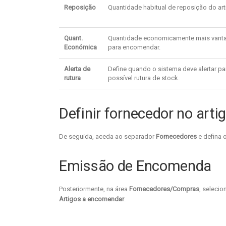
Reposição
Quantidade habitual de reposição do art
Quant.
Quantidade economicamente mais vant
Económica
para encomendar.
Alerta de
Define quando o sistema deve alertar p
rutura
possível rutura de stock.
Definir fornecedor no arti
De seguida, aceda ao separador
Fornecedores
e defina o
Emissão de Encomenda
Posteriormente, na área
Fornecedores/Compras
, seleci
Artigos a encomendar
.