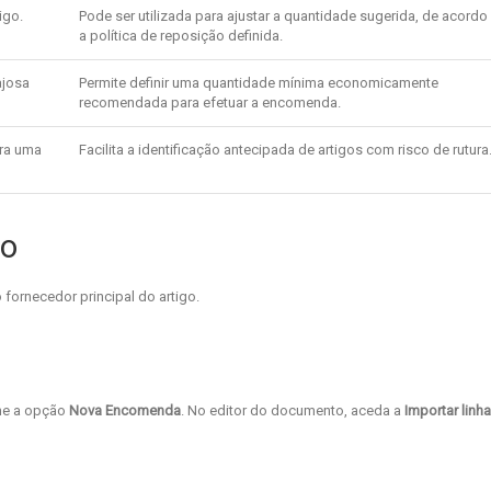
igo.
Pode ser utilizada para ajustar a quantidade sugerida, de acord
a política de reposição definida.
ajosa
Permite definir uma quantidade mínima economicamente
recomendada para efetuar a encomenda.
ara uma
Facilita a identificação antecipada de artigos com risco de rutura
go
 fornecedor principal do artigo.
one a opção
Nova Encomenda
. No editor do documento, aceda a
Importar linha