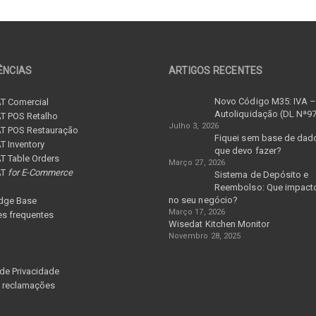
ÊNCIAS
ARTIGOS RECENTES
Novo Código M35: IVA 
T Comercial
Autoliquidação (DL Nª9
T POS Retalho
Julho 3, 2026
T POS Restauração
Fiquei sem base de dad
 Inventory
que devo fazer?
 Table Orders
Março 27, 2026
AT
for E-Commerce
Sistema de Depósito e
Reembolso: Que impacto
no seu negócio?
dge Base
Março 17, 2026
s frequentes
Wisedat Kitchen Monitor
Novembro 28, 2025
 de Privacidade
e reclamações