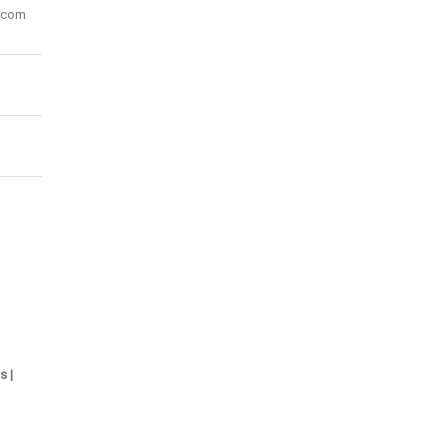
o com
.
s |