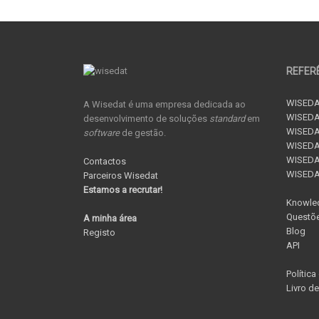
REFER
WISEDA
A Wisedat é uma empresa dedicada ao
WISEDA
desenvolvimento de soluções
standard
em
WISEDA
software
de gestão.
WISEDAT
WISEDAT
Contactos
WISED
Parceiros Wisedat
Estamos a recrutar!
Knowle
Questõe
A minha área
Blog
Registo
API
Política
Livro d