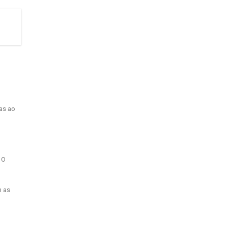
as ao
 O
m as