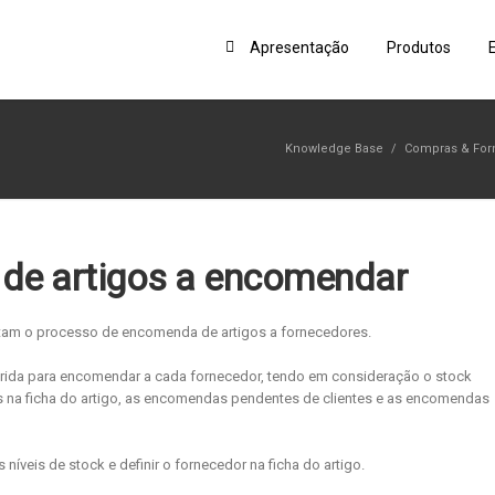
Apresentação
Produtos
Knowledge Base
/
Compras & For
 de artigos a encomendar
litam o processo de encomenda de artigos a fornecedores.
erida para encomendar a cada fornecedor, tendo em consideração o stock
os na ficha do artigo, as encomendas pendentes de clientes e as encomendas
 níveis de stock e definir o fornecedor na ficha do artigo.