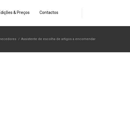
Edições & Preços
Contactos
necedores
/
Assistente de escolha de artigos a encomendar