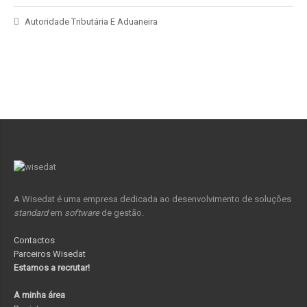
Autoridade Tributária E Aduaneira
A Wisedat é uma empresa dedicada ao desenvolvimento de soluções
standard
em
software
de gestão.
Contactos
Parceiros Wisedat
Estamos a recrutar!
A minha área