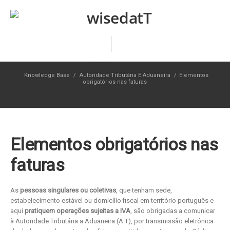
Knowledge Base
/
Autoridade Tributária E Aduaneira
/
Elementos
obrigatórios nas faturas
Elementos obrigatórios nas
faturas
As
pessoas singulares ou coletivas
, que tenham sede,
estabelecimento estável ou domicílio fiscal em território português e
aqui
pratiquem operações sujeitas a IVA
, são obrigadas a comunicar
à Autoridade Tributária a Aduaneira (A.T), por transmissão eletrónica