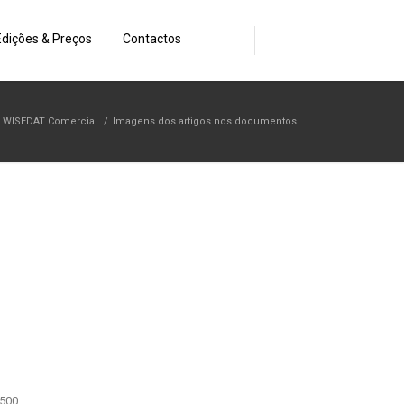
Edições & Preços
Contactos
WISEDAT Comercial
/
Imagens dos artigos nos documentos
×500