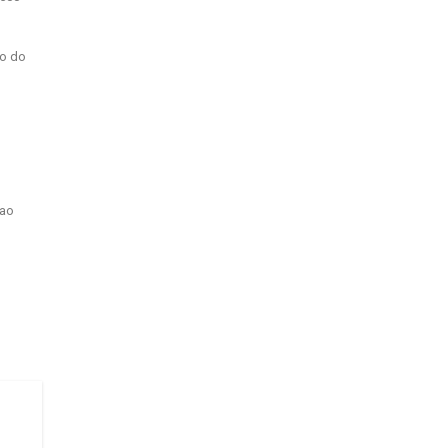
go do
 ao