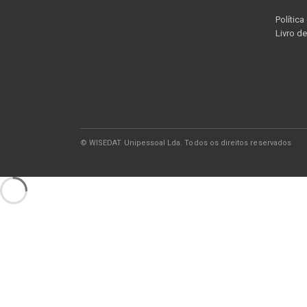
Política
Livro d
© WISEDAT Unipessoal Lda. Todos os direitos reservados