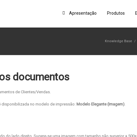
Apresentação
Produtos
Knowledge Base
/
nos documentos
umentos de Clientes/Vendas.
é disponibilizada no modelo de impressão:
Modelo Elegante (Imagem)
.
drado do lado direito. Sugere-se uma imagem com tamanho não superior a 500