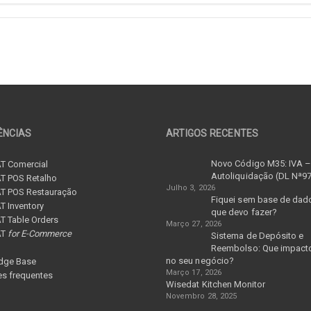
ÊNCIAS
ARTIGOS RECENTES
Novo Código M35: IVA 
T Comercial
Autoliquidação (DL Nª9
T POS Retalho
Julho 3, 2026
T POS Restauração
Fiquei sem base de dad
 Inventory
que devo fazer?
 Table Orders
Março 27, 2026
AT
for E-Commerce
Sistema de Depósito e
Reembolso: Que impacto
no seu negócio?
dge Base
Março 17, 2026
s frequentes
Wisedat Kitchen Monitor
Novembro 28, 2025