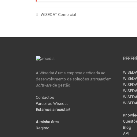
WISEDAT Comercial
REFER
WISEDA
A Wisedat é uma empresa dedicada ao
WISEDA
desenvolvimento de soluções
standard
em
WISEDA
software
de gestão.
WISEDAT
WISEDAT
Contactos
WISED
Parceiros Wisedat
Estamos a recrutar!
Knowle
Questõe
A minha área
Blog
Registo
API