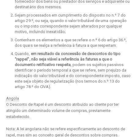
fornecedor dos bens ou prestador dos serviços e adquirente ou
destinatário dos mesmos;
Sejam processados em cumprimento do disposto no n.º 7 do
artigo 29.º, ou seja, quando o valor tributável de uma operação
ou o imposto correspondente sejam alterados por qualquer
motivo, incluindo inexatidão;
Contenham os elementos a que se refere o n.º 6 do artigo 36.º,
dos quais se realça a referência à fatura a que respeitam.
Quando,
em resultado da concessão de descontos do tipo
“rappel”, não seja viável a referência às faturas a que o
documento retificativo respeita
, podem os sujeitos passivos
identificar o período temporal a que se refere, sem prejuízo da
indicação do valor tributável e do correspondente imposto, caso
este seja objeto de regularização (nos termos do n.º 13 do
artigo 78.º do CIVA).
Angola
O Desconto de Rapel é um desconto atribuído ao cliente por ter
atingido um determinado volume de compras, previamente
estabelecido.
Nota: A lei angolana não se refere especificamente ao desconto de
rapel, mas sim ao conceito geral de descontos sobre compras.