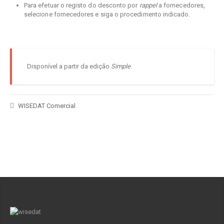
Para efetuar o registo do desconto por
rappel
a fornecedores,
selecione fornecedores e siga o procedimento indicado.
Disponível a partir da edição
Simple
.
WISEDAT Comercial