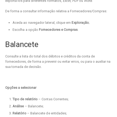
exportá-los para diferentes formatos,
Excel
,
PDF
ou
Word.
De forma a consultar informação relativa a Fornecedores/Compras:
Aceda ao navegador lateral, clique em
Exploração
;
Escolha a opção
Fornecedores e Compras
.
Balancete
Consulte a lista do total dos débitos e créditos da conta de
fornecedores, de forma a prevenir ou evitar erros, ou para o auxiliar na
sua tomada de decisão.
Opções a selecionar
Tipo de relatório
– Contas Correntes;
Análise
– Balancete;
Relatório
– Balancete de entidades;