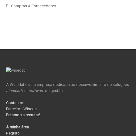
Compras & Fornecedores
A Wisedat é uma empresa dedicada ao desenvolvimento de soluções
standard
em
software
de gestão.
Contactos
Parceiros Wisedat
Estamos a recrutar!
A minha área
Registo