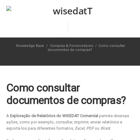
Knowledge Base
/
Compras & Fornecedores
/
Como consultar
documentos de compras?
Como consultar
documentos de compras?
A
Exploração de Relatórios do WISEDAT Comercial
permite diversas
ações, como por exemplo, consultar, imprimir, enviar relatórios e
exportá-los para diferentes formatos,
Excel
,
PDF
ou
Word.