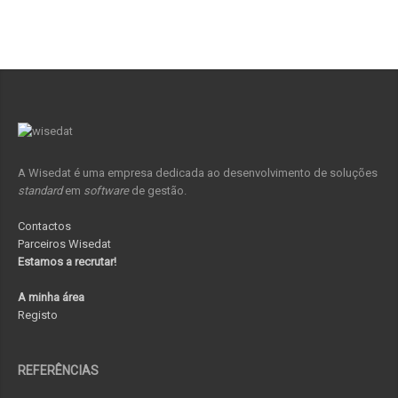
A Wisedat é uma empresa dedicada ao desenvolvimento de soluções
standard
em
software
de gestão.
Contactos
Parceiros Wisedat
Estamos a recrutar!
A minha área
Registo
REFERÊNCIAS