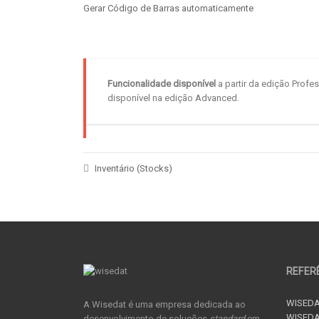
Gerar Código de Barras automaticamente
Funcionalidade disponível
a partir da edição Profe
disponível na edição Advanced.
Inventário (Stocks)
REFER
WISEDA
A Wisedat é uma empresa dedicada ao
WISEDA
desenvolvimento de soluções
standard
em