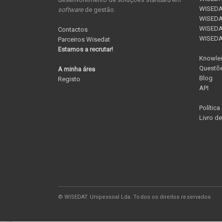
WISEDA
software
de gestão.
WISEDAT
WISEDAT
Contactos
WISED
Parceiros Wisedat
Estamos a recrutar!
Knowle
Questõe
A minha área
Blog
Registo
API
Política
Livro d
© WISEDAT Unipessoal Lda. Todos os direitos reservados