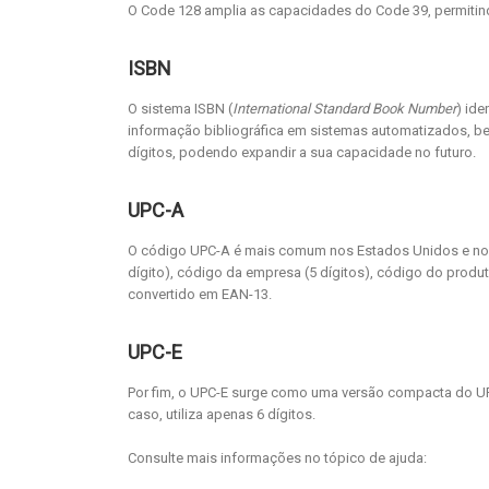
O Code 128 amplia as capacidades do Code 39, permitindo
ISBN
O sistema ISBN (
International Standard Book Number
) ide
informação bibliográfica em sistemas automatizados, bem
dígitos, podendo expandir a sua capacidade no futuro.
UPC-A
O código UPC-A é mais comum nos Estados Unidos e no C
dígito), código da empresa (5 dígitos), código do produt
convertido em EAN-13.
UPC-E
Por fim, o UPC-E surge como uma versão compacta do UP
caso, utiliza apenas 6 dígitos.
Consulte mais informações no tópico de ajuda: