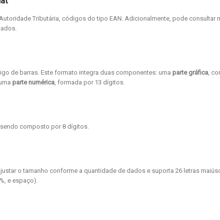
at
 Autoridade Tributária, códigos do tipo EAN. Adicionalmente, pode consultar 
tados.
igo de barras. Este formato integra duas componentes: uma
parte gráfica
, c
e uma
parte numérica
, formada por 13 dígitos.
sendo composto por 8 dígitos.
ajustar o tamanho conforme a quantidade de dados e suporta 26 letras maiús
, %, e espaço).