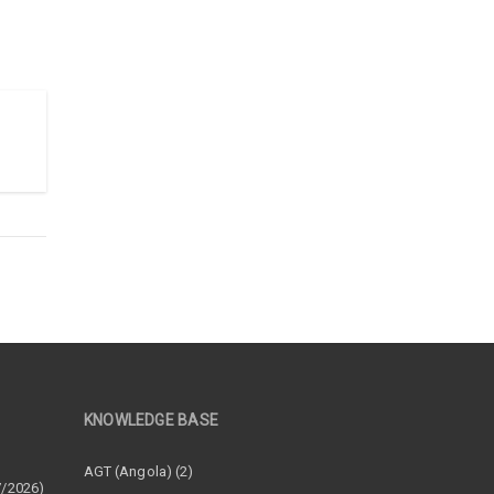
KNOWLEDGE BASE
–
AGT (Angola) (2)
7/2026)