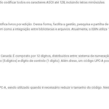
 codificar todos os caracteres ASCII até 128, incluindo letras minúsculas.
ntifica livros por edição. Dessa forma, facilita a gestão, pesquisa e partilha de
 como a integração entre bibliotecas e arquivos. Atualmente, o ISBN utiliza 
anadá. É composto por 12 dígitos, distribuídos entre: sistema de numeraçã
o (5 dígitos) e dígito de controlo (1 dígito). Além disso, um código UPC-A po
C-A, sendo utilizado quando é necessário reduzir o tamanho do código. Nes