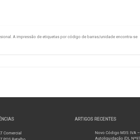
ssional. A impressão de etiquetas por código de barras/unidade encontra-se
ÊNCIAS
ARTIGOS RECENTES
Novo Código M35: IVA 
T Comercial
Autoliquidação (DL Nª9
T POS Retalho