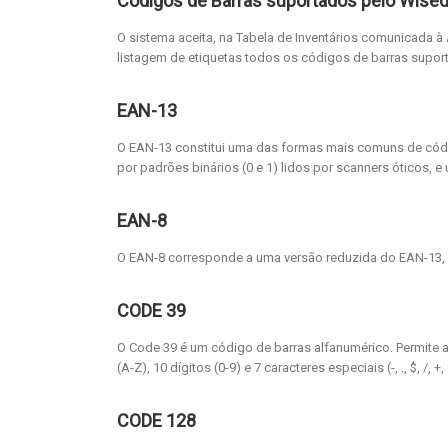
Códigos de Barras suportados pelo Wised
O sistema aceita, na Tabela de Inventários comunicada à
listagem de etiquetas todos os códigos de barras supor
EAN-13
O EAN-13 constitui uma das formas mais comuns de cód
por padrões binários (0 e 1) lidos por scanners óticos, 
EAN-8
O EAN-8 corresponde a uma versão reduzida do EAN-13, 
CODE 39
O Code 39 é um código de barras alfanumérico. Permite 
(A-Z), 10 dígitos (0-9) e 7 caracteres especiais (-, ., $, /, +
CODE 128