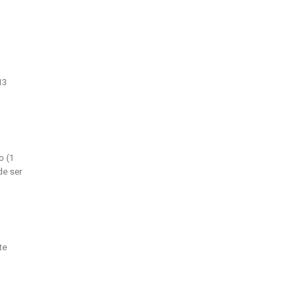
13
o (1
de ser
te