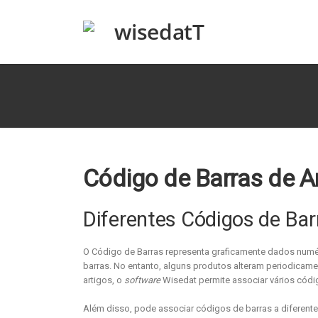
Código de Barras de A
Diferentes Códigos de Bar
O Código de Barras representa graficamente dados numéri
barras. No entanto, alguns produtos alteram periodicamen
artigos, o
software
Wisedat permite associar vários códi
Além disso, pode associar códigos de barras a diferent