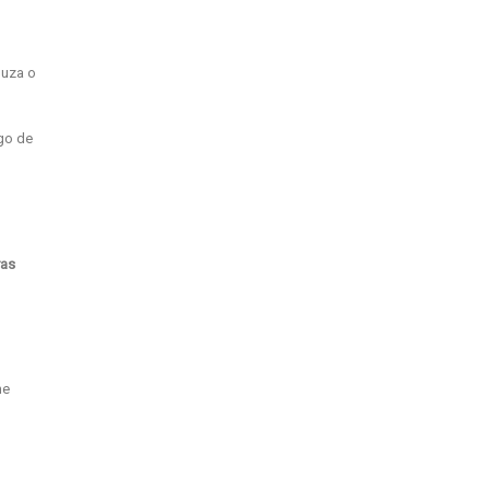
duza o
igo de
ras
me