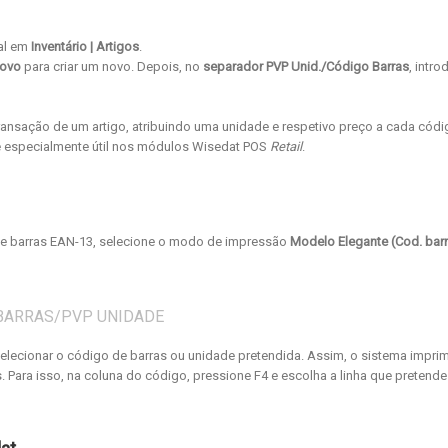
ral em
Inventário | Artigos
.
ovo
para criar um novo. Depois, no
separador PVP Unid./Código Barras
, intro
transação de um artigo, atribuindo uma unidade e respetivo preço a cada cód
se especialmente útil nos módulos Wisedat POS
Retail
.
e barras EAN-13, selecione o modo de impressão
Modelo Elegante (Cod. bar
 BARRAS/PVP UNIDADE
elecionar o código de barras ou unidade pretendida. Assim, o sistema impri
Para isso, na coluna do código, pressione F4 e escolha a linha que pretende