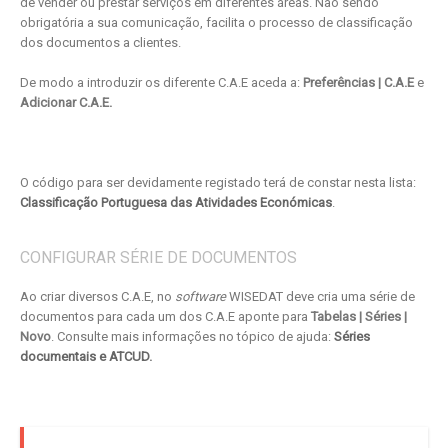
de vender ou prestar serviços em diferentes áreas. Não sendo
obrigatória a sua comunicação, facilita o processo de classificação
dos documentos a clientes.
De modo a introduzir os diferente C.A.E aceda a:
Preferências | C.A.E
e
Adicionar C.A.E.
O código para ser devidamente registado terá de constar nesta lista:
Classificação Portuguesa das Atividades Económicas
.
CONFIGURAR SÉRIE DE DOCUMENTOS
Ao criar diversos C.A.E, no
software
WISEDAT deve cria uma série de
documentos para cada um dos C.A.E aponte para
Tabelas | Séries |
Novo
. Consulte mais informações no tópico de ajuda:
Séries
documentais e ATCUD
.