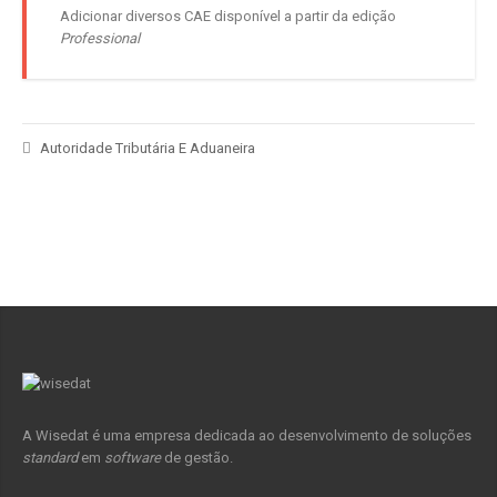
Adicionar diversos CAE disponível a partir da edição
Professional
Autoridade Tributária E Aduaneira
A Wisedat é uma empresa dedicada ao desenvolvimento de soluções
standard
em
software
de gestão.