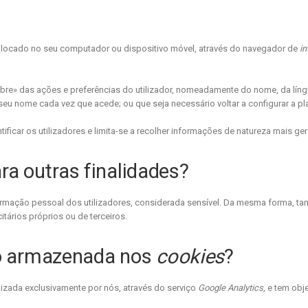
olocado no seu computador ou dispositivo móvel, através do navegador de
in
embre» das ações e preferências do utilizador, nomeadamente do nome, da lín
 seu nome cada vez que acede; ou que seja necessário voltar a configurar a pla
icar os utilizadores e limita-se a recolher informações de natureza mais ger
ara outras finalidades?
rmação pessoal dos utilizadores, considerada sensível. Da mesma forma, t
itários próprios ou de terceiros.
ão armazenada nos
cookies
?
izada exclusivamente por nós, através do serviço
Google Analytics
, e tem obj