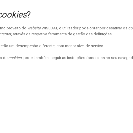
cookies
?
áximo proveito do
website
WISEDAT, o utilizador pode optar por desativar os
co
nternet
, através da respetiva ferramenta de gestão das definições.
erão um desempenho diferente, com menor nível de serviço.
ão de
cookies
, pode, também, seguir as instruções fornecidas no seu navegado