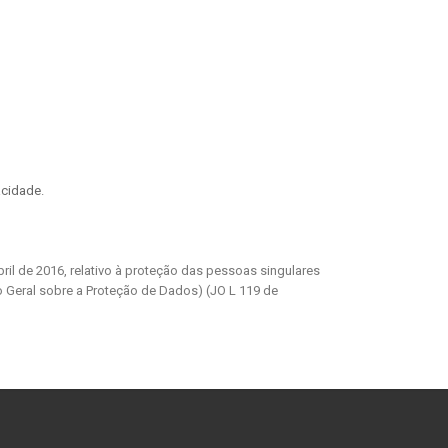
vacidade
.
il de 2016, relativo à proteção das pessoas singulares
o Geral sobre a Proteção de Dados) (JO L 119 de