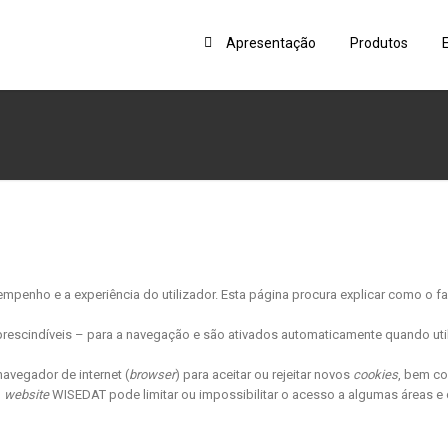
Apresentação
Produtos
mpenho e a experiência do utilizador. Esta página procura explicar como o 
rescindíveis – para a navegação e são ativados automaticamente quando uti
avegador de internet (
browser
) para aceitar ou rejeitar novos
cookies
, bem c
o
website
WISEDAT pode limitar ou impossibilitar o acesso a algumas áreas e 