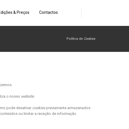
Edições & Preços
Contactos
Política de
Cookies
fazemos.
liza o nosso
website
.
omo pode desativar
cookies
previamente armazenados
conteúdos ou limitar a receção de informação