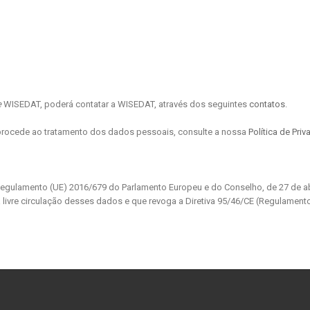
e
WISEDAT, poderá contatar a WISEDAT, através dos seguintes
contatos
.
rocede ao tratamento dos dados pessoais, consulte a nossa
Política de Pri
Regulamento (UE) 2016/679 do Parlamento Europeu e do Conselho, de 27 de abr
 livre circulação desses dados e que revoga a Diretiva 95/46/CE (Regulament