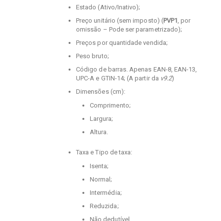
Estado (Ativo/Inativo);
Preço unitário (sem imposto) (
PVP1
, por
omissão – Pode ser parametrizado);
Preços por quantidade vendida;
Peso bruto;
Código de barras. Apenas EAN-8, EAN-13,
UPC-A e GTIN-14; (A partir da
v9.2
)
Dimensões (cm):
Comprimento;
Largura;
Altura.
Taxa e Tipo de taxa:
Isenta;
Normal;
Intermédia;
Reduzida;
Não dedutível.