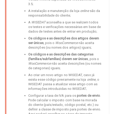
3.5;
A instalação e manutenção da loja
online
são da
responsabilidade do cliente;
A
WISEDAT
aconselha a que se realizem todos
os testes e verificações necessárias em base de
dados de testes antes de entrar em produção;
Os códigos e as descrições dos artigos devem
ser únicas
, pois o
WooCommerce
não aceita
descrições (ou nomes dos artigos) iguais;
Os códigos e as descrições das categorias
(famílias/subfamílias) devem ser únicas
, pois o
WooCommerce
não aceita descrições (ou nomes
de categorias) iguais;
Ao criar um novo artigo no WISEDAT, caso já
exista esse código previamente na loja
online
, o
WISEDAT passa a atualizar esse artigo com as
informações introduzidas no WISEDAT;
Configurar a taxa de IVA para os
portes de envio
.
Pode calcular o imposto com base na morada
do cliente (país/estado, código postal, etc.) ou
definir a classe de imposto para portes de envio.
Aqui poderá escolher se a taxa de imposto