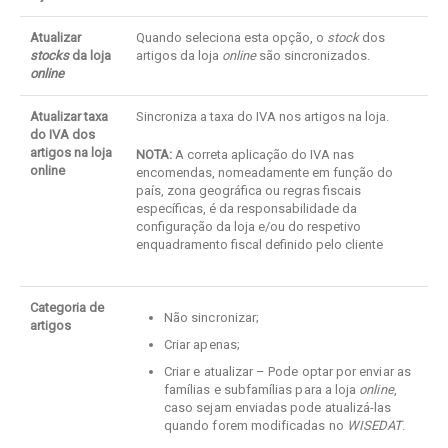
Atualizar
Quando seleciona esta opção, o
stock
dos
stocks
da loja
artigos da loja
online
são sincronizados.
online
Atualizar taxa
Sincroniza a taxa do IVA nos artigos na loja.
do IVA dos
artigos na loja
NOTA:
A correta aplicação do IVA nas
online
encomendas, nomeadamente em função do
país, zona geográfica ou regras fiscais
específicas, é da responsabilidade da
configuração da loja e/ou do respetivo
enquadramento fiscal definido pelo cliente
Categoria de
Não sincronizar;
artigos
Criar apenas;
Criar e atualizar – Pode optar por enviar as
famílias e subfamílias para a loja
online
,
caso sejam enviadas pode atualizá-las
quando forem modificadas no
WISEDAT
.