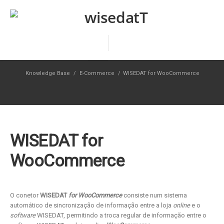
Knowledge Base
/
E-Commerce
/
WISEDAT for WooCommerce
WISEDAT for
WooCommerce
O conetor
WISEDAT
for WooCommerce
consiste num sistema
automático de sincronização de informação entre a loja
online
e o
software
WISEDAT, permitindo a troca regular de informação entre o