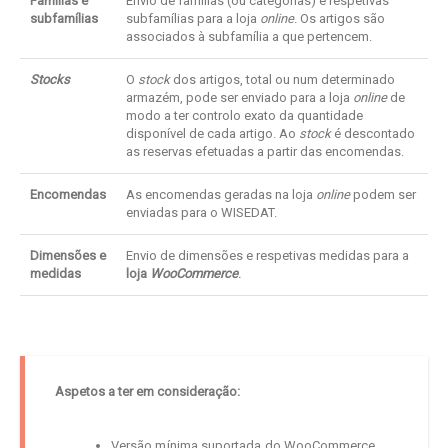
Famílias e
Envio de famílias (ou categorias) e respetivas
subfamílias
subfamílias para a loja
online
. Os artigos são
associados à subfamília a que pertencem.
Stocks
O
stock
dos artigos, total ou num determinado
armazém, pode ser enviado para a loja
online
de
modo a ter controlo exato da quantidade
disponível de cada artigo. Ao
stock
é descontado
as reservas efetuadas a partir das encomendas.
Encomendas
As encomendas geradas na loja
online
podem ser
enviadas para o WISEDAT.
Dimensões e
Envio de dimensões e respetivas medidas para a
medidas
loja
WooCommerce
.
Aspetos a ter em consideração:
Versão mínima suportada do WooCommerce