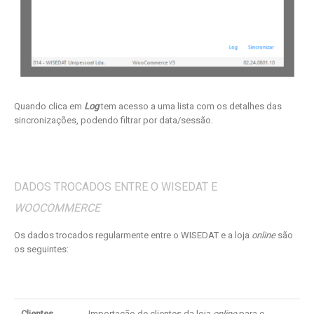
Quando clica em
Log
tem acesso a uma lista com os detalhes das
sincronizações, podendo filtrar por data/sessão.
DADOS TROCADOS ENTRE O WISEDAT E
WOOCOMMERCE
Os dados trocados regularmente entre o WISEDAT e a loja
online
são
os seguintes:
Clientes
Importação de clientes da loja
online
para o