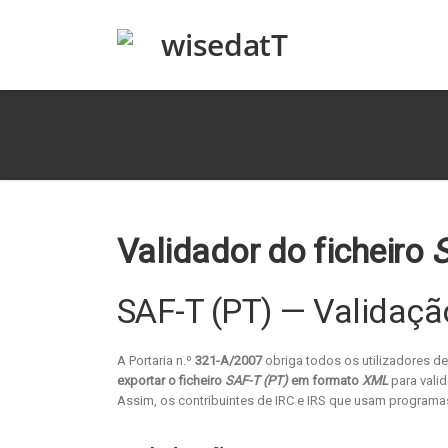
Validador do ficheiro
S
SAF-T (PT) — Validaç
A Portaria n.º
321-A/2007
obriga todos os utilizadores de
exportar o ficheiro
SAF-T (PT)
em formato
XML
para valid
Assim, os contribuintes de IRC e IRS que usam programas 