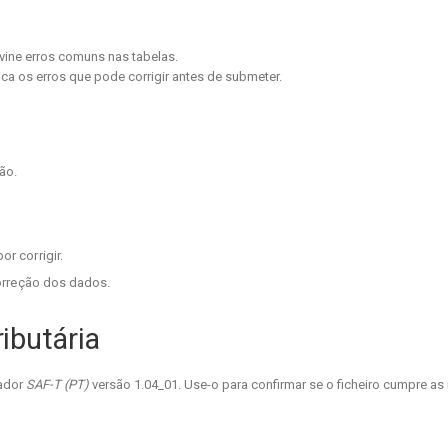
vine erros comuns nas tabelas.
ca os erros que pode corrigir antes de submeter.
ão.
r corrigir.
orreção dos dados.
ibutária
dador
SAF-T (PT)
versão 1.04_01. Use-o para confirmar se o ficheiro cumpre as