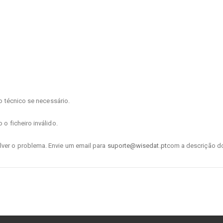
io técnico se necessário.
o ficheiro inválido.
lver o problema. Envie um email para
suporte@wisedat.pt
com a descrição do