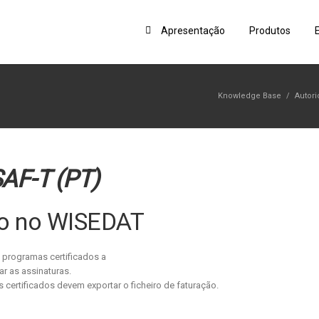
Apresentação
Produtos
Knowledge Base
/
Autori
AF-T (PT)
ão no WISEDAT
 programas certificados a
ar as assinaturas.
certificados devem exportar o ficheiro de faturação.