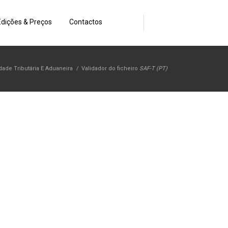
Edições & Preços
Contactos
dade Tributária E Aduaneira
/
Validador do ficheiro
SAF-T (PT)