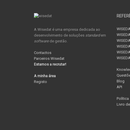
REFER
WISEDA
A Wisedat é uma empresa dedicada ao
WISEDA
desenvolvimento de soluções
standard
em
WISEDA
software
de gestão.
WISEDAT
WISEDAT
Contactos
WISED
Parceiros Wisedat
Estamos a recrutar!
Knowle
Questõe
A minha área
Blog
Registo
API
Política
Livro d