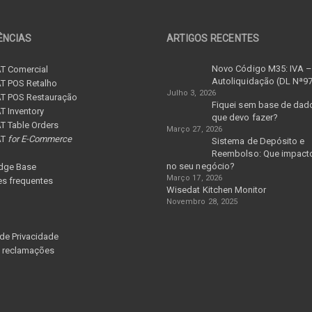
ÊNCIAS
ARTIGOS RECENTES
Novo Código M35: IVA 
T Comercial
Autoliquidação (DL Nª9
T POS Retalho
Julho 3, 2026
T POS Restauração
Fiquei sem base de dad
 Inventory
que devo fazer?
 Table Orders
Março 27, 2026
AT
for E-Commerce
Sistema de Depósito e
Reembolso: Que impacto
no seu negócio?
dge Base
Março 17, 2026
s frequentes
Wisedat Kitchen Monitor
Novembro 28, 2025
 de Privacidade
e reclamações