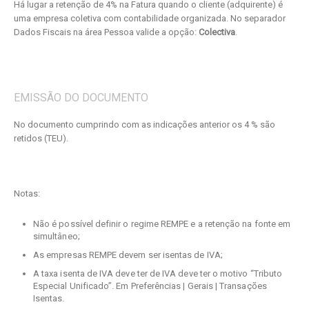
Há lugar a retenção de 4% na Fatura quando o cliente (adquirente) é
uma empresa coletiva com contabilidade organizada. No separador
Dados Fiscais na área Pessoa valide a opção:
Colectiva
.
EMISSÃO DO DOCUMENTO
No documento cumprindo com as indicações anterior os 4 % são
retidos (TEU).
Notas:
Não é possível definir o regime REMPE e a retenção na fonte em
simultâneo;
As empresas REMPE devem ser isentas de IVA;
A taxa isenta de IVA deve ter de IVA deve ter o motivo “Tributo
Especial Unificado”. Em Preferências | Gerais | Transações
Isentas.