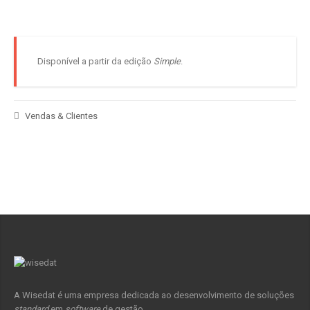
Disponível a partir da edição
Simple
.
Vendas & Clientes
A Wisedat é uma empresa dedicada ao desenvolvimento de soluções
standard
em
software
de gestão.