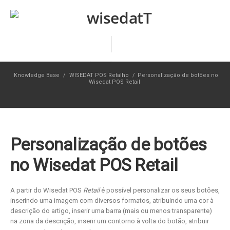
Knowledge Base
/
WISEDAT POS Retalho
/
Personalização de botões no
Wisedat POS Retail
Personalização de botões
no Wisedat POS Retail
A partir do Wisedat POS
Retail
é possível personalizar os seus botões,
inserindo uma imagem com diversos formatos, atribuindo uma cor à
descrição do artigo, inserir uma barra (mais ou menos transparente)
na zona da descrição, inserir um contorno à volta do botão, atribuir