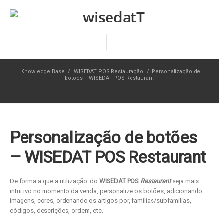
Knowledge Base
/
WISEDAT POS Restauração
/
Personalização de
botões – WISEDAT POS Restaurant
Personalização de botões
– WISEDAT POS Restaurant
De forma a que a utilização do
WISEDAT POS
Restaurant
seja mais
intuitivo no momento da venda, personalize os botões, adicionando
imagens, cores, ordenando os artigos por, famílias/subfamílias,
códigos, descrições, ordem, etc.