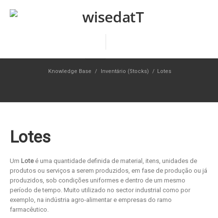
Knowledge Base
/
Inventário (Stocks)
/
Lotes
Lotes
Um
Lote
é uma quantidade definida de material, itens, unidades de
produtos ou serviços a serem produzidos, em fase de produção ou já
produzidos, sob condições uniformes e dentro de um mesmo
período de tempo. Muito utilizado no sector industrial como por
exemplo, na indústria agro-alimentar e empresas do ramo
farmacêutico.