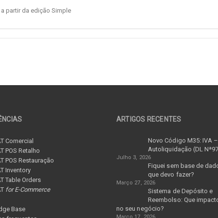
a partir da edição Simple
ÊNCIAS
ARTIGOS RECENTES
Novo Código M35: IVA 
T Comercial
Autoliquidação (DL Nª9
T POS Retalho
Julho 3, 2026
T POS Restauração
Fiquei sem base de dad
 Inventory
que devo fazer?
 Table Orders
Março 27, 2026
AT
for E-Commerce
Sistema de Depósito e
Reembolso: Que impacto
no seu negócio?
dge Base
Março 17, 2026