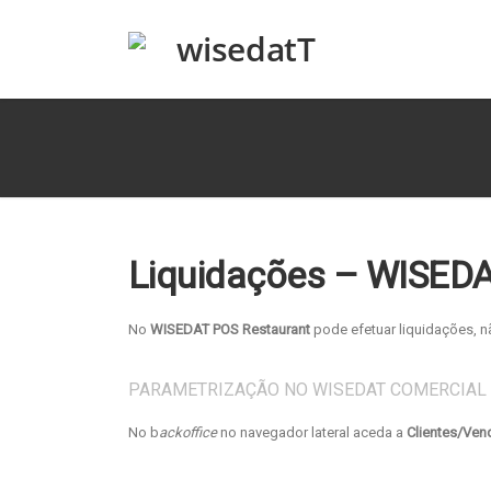
Liquidações – WISED
No
WISEDAT POS Restaurant
pode efetuar liquidações, 
PARAMETRIZAÇÃO NO WISEDAT COMERCIAL
No b
ackoffice
no navegador lateral aceda a
Clientes/Ven