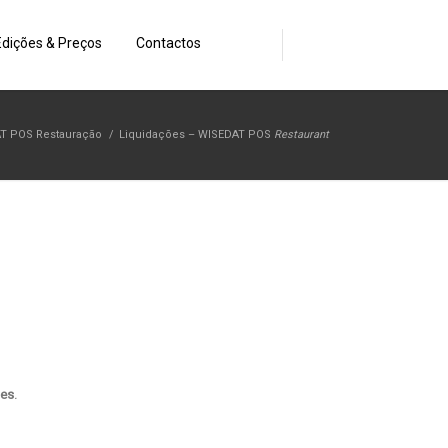
Edições & Preços
Contactos
T POS Restauração
/
Liquidações – WISEDAT POS
Restaurant
tes
.