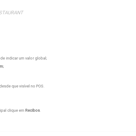
STAURANT
ode indicar um valor global;
em
;
desde que visível no POS.
cipal clique em
Recibos
.