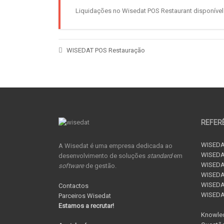
Liquidações no Wisedat POS Restaurant disponível 
WISEDAT POS Restauração
REFER
WISEDA
A Wisedat é uma empresa dedicada ao
WISEDA
desenvolvimento de soluções
standard
em
WISEDA
software
de gestão.
WISEDAT
WISEDAT
Contactos
WISED
Parceiros Wisedat
Estamos a recrutar!
Knowle