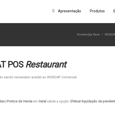
Apresentação
Produtos
Knowledge Base
/
WISEDA
AT POS
Restaurant
não sendo necessário aceder ao WISEDAT Comercial.
das |
Pontos de Venda
em
Geral
valide a opção:
Efetuar liquidação de penden