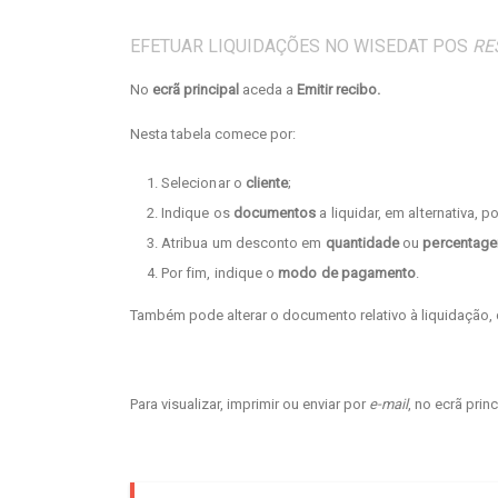
EFETUAR LIQUIDAÇÕES NO WISEDAT POS
RE
No
ecrã principal
aceda a
Emitir recibo.
Nesta tabela comece por:
Selecionar o
cliente
;
Indique os
documentos
a liquidar, em alternativa, p
Atribua um desconto em
quantidade
ou
percentag
Por fim, indique o
modo de pagamento
.
Também pode alterar o documento relativo à liquidação, 
Para visualizar, imprimir ou enviar por
e-mail
, no ecrã prin