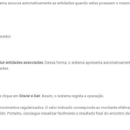
sistema associa automaticamente as entidades quando estas possuem o mesm
ecedor.
luir entidades associadas
. Dessa forma, o sistema apresenta automaticamen
adas.
e clique em
Gravar e Sair
. Assim, o sistema regista a operação.
movimentos regularizados. O valor indicado corresponde ao montante efetiv
do. Portanto, consegue visualizar facilmente o resultado final do encontro de