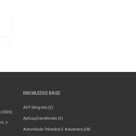
KNOWLEDGE BASE
–
AGT (Angola) (2)
7/2026)
Aplicações Móveis (3)
os, o
Autoridade Tributária E Aduaneira (28)