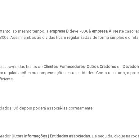
entanto, ao mesmo tempo, a
empresa B
deve 700€ à
empresa A
. Neste caso, a
00€. Assim, ambas as dívidas ficam regularizadas de forma simples e direta
es através das fichas de
Clientes
,
Fornecedores
,
Outros Credores
ou
Devedor
tuar regularizações ou compensações entre entidades. Como resultado, o pro
iciente.
e dados. Só depois poderá associá-las corretamente.
parador
Outras Informações | Entidades associadas
. De seguida, clique na rod