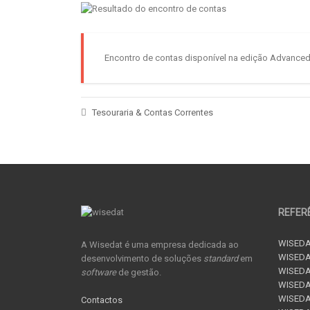
Encontro de contas disponível na edição Advanced
Tesouraria & Contas Correntes
REFER
WISEDA
A Wisedat é uma empresa dedicada ao
WISEDA
desenvolvimento de soluções
standard
em
WISEDA
software
de gestão.
WISEDAT
WISEDAT
Contactos