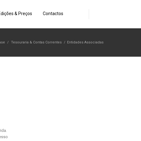
Edições & Preços
Contactos
ase
/
Tesouraria & Contas Correntes
/
Entidades Associadas
ida.
cesso