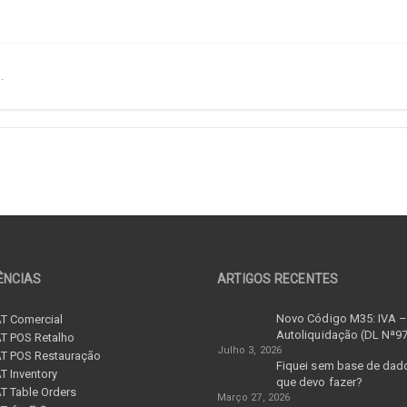
.
ÊNCIAS
ARTIGOS RECENTES
Novo Código M35: IVA 
T Comercial
Autoliquidação (DL Nª9
T POS Retalho
Julho 3, 2026
T POS Restauração
Fiquei sem base de dad
 Inventory
que devo fazer?
 Table Orders
Março 27, 2026