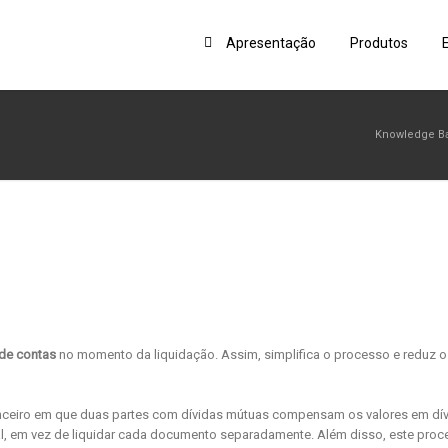
Apresentação
Produtos
Knowledge B
de contas
no momento da liquidação. Assim, simplifica o processo e reduz o
ceiro em que duas partes com dívidas mútuas compensam os valores em dív
al, em vez de liquidar cada documento separadamente. Além disso, este pro