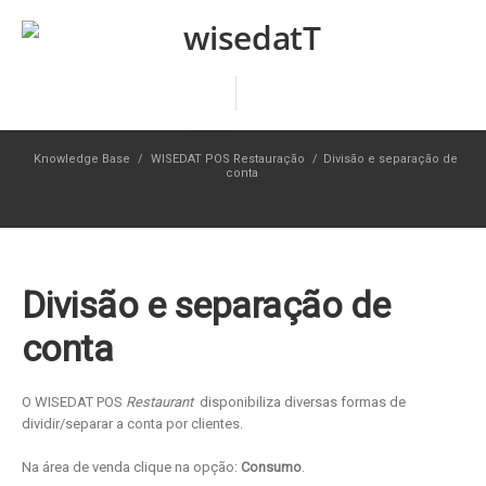
Knowledge Base
/
WISEDAT POS Restauração
/
Divisão e separação de
conta
Divisão e separação de
conta
O WISEDAT POS
Restaurant
disponibiliza diversas formas de
dividir/separar a conta por clientes.
Na área de venda clique na opção:
Consumo
.