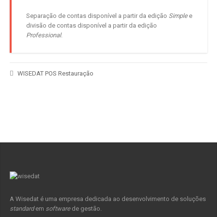
Separação de contas disponível a partir da edição
Simple
e
divisão de contas disponível a partir da edição
Professional
.
WISEDAT POS Restauração
A Wisedat é uma empresa dedicada ao desenvolvimento de soluções
standard
em
software
de gestão.