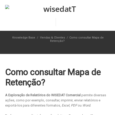
Knowledge Base
/
Vendas & Clientes
/
Como consultar Mapa de
Retenção?
Como consultar Mapa de
Retenção?
A Exploração de Relatórios do WISEDAT Comercial
permite diversas
ações, como por exemplo, consultar, imprimir, enviar relatórios e
exportá-los para diferentes formatos,
Excel
,
PDF
ou
Word.