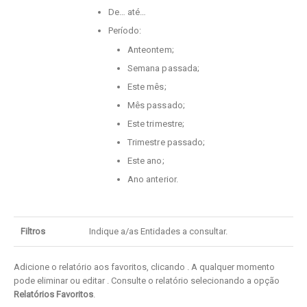
De… até…
Período:
Anteontem;
Semana passada;
Este mês;
Mês passado;
Este trimestre;
Trimestre passado;
Este ano;
Ano anterior.
Filtros
Indique a/as Entidades a consultar.
Adicione o relatório aos favoritos, clicando
. A qualquer momento
pode eliminar ou editar
. Consulte o relatório selecionando a opção
Relatórios Favoritos
.