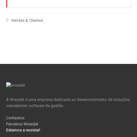
Vendas & Clientes
A Wisedat é uma empresa dedicada ao desenvolvimento de soluções
standard
em
software
de gestão.
Contactos
Parceiros Wisedat
Estamos a recrutar!