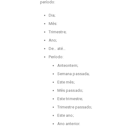
período:
Dia;
Mês:
Trimestre;
Ano;
De… até…
Período:
Anteontem;
Semana passada;
Este mês;
Mês passado;
Este trimestre;
Trimestre passado;
Este ano;
Ano anterior.