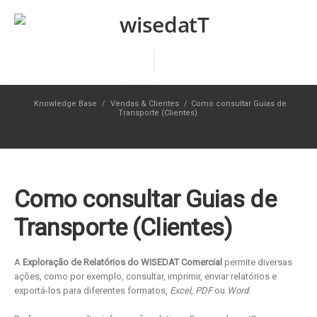
Knowledge Base
/
Vendas & Clientes
/
Como consultar Guias de
Transporte (Clientes)
Como consultar Guias de
Transporte (Clientes)
A
Exploração de Relatórios do WISEDAT Comercial
permite diversas
ações, como por exemplo, consultar, imprimir, enviar relatórios e
exportá-los para diferentes formatos,
Excel
,
PDF
ou
Word.