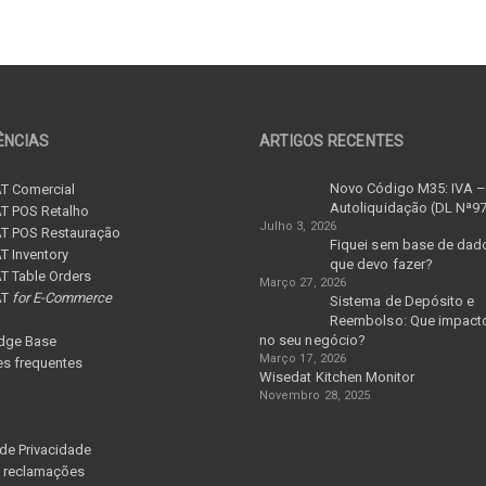
ÊNCIAS
ARTIGOS RECENTES
Novo Código M35: IVA 
T Comercial
Autoliquidação (DL Nª9
T POS Retalho
Julho 3, 2026
T POS Restauração
Fiquei sem base de dad
 Inventory
que devo fazer?
 Table Orders
Março 27, 2026
AT
for E-Commerce
Sistema de Depósito e
Reembolso: Que impacto
no seu negócio?
dge Base
Março 17, 2026
s frequentes
Wisedat Kitchen Monitor
Novembro 28, 2025
 de Privacidade
e reclamações