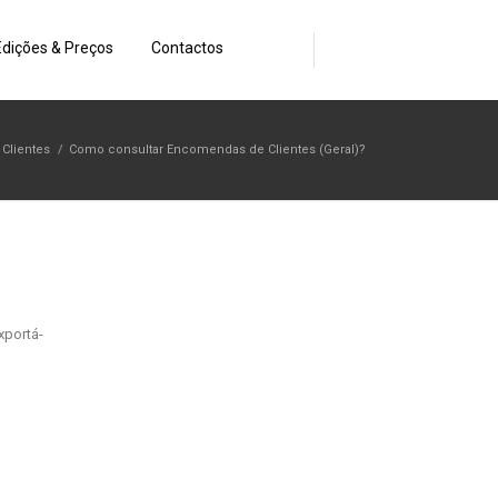
Edições & Preços
Contactos
Clientes
/
Como consultar Encomendas de Clientes (Geral)?
xportá-