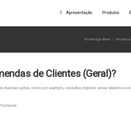
Apresentação
Produtos
Knowledge Base
/
Vendas & 
endas de Clientes (Geral)?
e diversas ações, como por exemplo, consultar, imprimir, enviar relatórios e e
s/Compras: