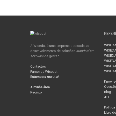
REFER
WISEDA
A Wisedat é uma empresa dedicada ao
WISEDA
desenvolvimento de soluções
standard
em
WISEDA
software
de gestão.
WISEDAT
WISEDAT
Contactos
WISED
Parceiros Wisedat
Estamos a recrutar!
Knowle
Questõe
A minha área
Blog
Registo
API
Política
Livro d