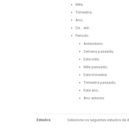
Mês:
Trimestre;
Ano;
De… até…
Período:
Anteontem;
Semana passada;
Este mês;
Mês passado;
Este trimestre;
Trimestre passado;
Este ano;
Ano anterior.
Estados
Selecione os seguintes estados de