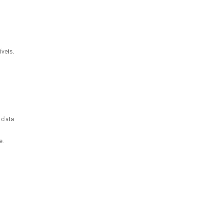
íveis.
 data
e.