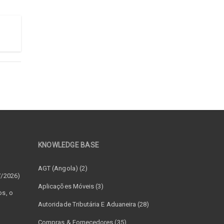
KNOWLEDGE BASE
–
AGT (Angola) (2)
7/2026)
Aplicações Móveis (3)
os, o
Autoridade Tributária E Aduaneira (28)
Compras & Fornecedores (35)