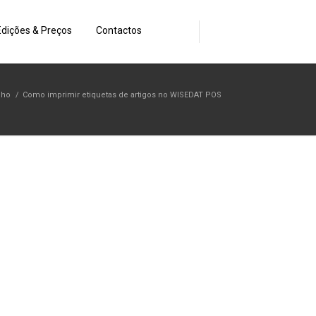
Edições & Preços
Contactos
lho
/
Como imprimir etiquetas de artigos no WISEDAT POS