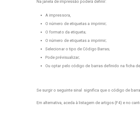
Na janela de impressão poderá definir:
A impressora,
O número de etiquetas a imprimir;
O formato da etiqueta;
O número de etiquetas a imprimir;
Selecionar o tipo de Código Barras;
Pode prévisualizar;
Ou optar pelo código de barras definido na ficha de
Se surgir o seguinte sinal
significa que o código de barr
Em alternativa, aceda à listagem de artigos (F4) e no cant