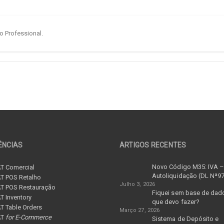
o Professional.
ÊNCIAS
ARTIGOS RECENTES
Novo Código M35: IVA 
T Comercial
Autoliquidação (DL Nª9
T POS Retalho
Julho 3, 2026
T POS Restauração
Fiquei sem base de dad
 Inventory
que devo fazer?
 Table Orders
Março 27, 2026
AT
for E-Commerce
Sistema de Depósito e