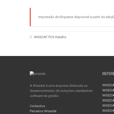
Impressão de Etiquetas disponível a partir da ediçã
WISEDAT POS Retalho
REFER
WISEDA
A Wisedat é uma empresa dedicada ao
WISEDA
desenvolvimento de soluções
standard
em
WISEDA
software
de gestão.
WISEDAT
WISEDAT
Contactos
WISED
Parceiros Wisedat